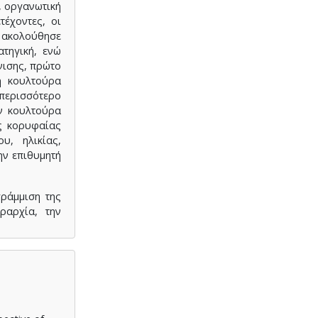
, οργανωτική
τέχοντες, οι
ι ακολούθησε
ατηγική, ενώ
νισης, πρώτο
η κουλτούρα
 περισσότερο
ν κουλτούρα
ης κορυφαίας
υ, ηλικίας,
ην επιθυμητή
ράμμιση της
ραρχία, την