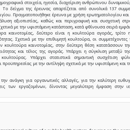
ογραφικά στοιχεία, ηγεσία, διαχείριση ανθρώπινου δυναμικού
. Το δείγμα της έρευνας απαρτίζεται από συνολικά 137 συμμε
Αιγίου. Πραγματοποιήθηκε έρευνα με χρήση ερωτηματολογίου κα
άλυση αξιοπιστίας, καθώς και περιγραφική και συσχετική στρ
Σχετικά με την υφιστάμενη κατάσταση, κατά φθίνουσα σειρά εμφά
ούρα καινοτομίας, δεύτερο είναι η κουλτούρα αγοράς, τρίτο 
ότητας. Σχετικά με την επιθυμητή κουλτούρα, οι συμμετέχοντες
ην κουλτούρα καινοτομίας, στην δεύτερη θέση κατατάσσουν τη
ειότητας και τέλος της αγοράς. Υπάρχει η σύγκλιση μεταξύ τ
κουλτούρας. Υπάρχει στατιστικά σημαντική συσχέτιση φύλο
ι προϋπηρεσίας με την αντίληψη σχετικά με την υφιστάμενη και τ
την ανάγκη για οργανωτικές αλλαγές, για την καλύτερη ευθυγ
εις των εργαζομένων, δίνοντας μεγαλύτερη έμφαση στην ιε