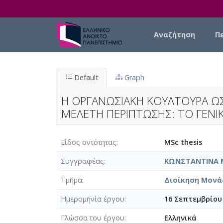
Skip to main content
Main navigation
Αναζήτηση
Π
Default
Graph
Η ΟΡΓΑΝΩΣΙΑΚΗ ΚΟΥΛΤΟΥΡΑ ΩΣ
ΜΕΛΕΤΗ ΠΕΡΙΠΤΩΣΗΣ: ΤΟ ΓΕΝΙ
Είδος οντότητας
MSc thesis
Συγγραφέας
ΚΩΝΣΤΑΝΤΙΝΑ 
Τμήμα
Διοίκηση Μονά
Ημερομηνία έργου
16 Σεπτεμβρίου
Γλώσσα του έργου
Ελληνικά