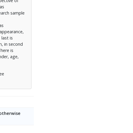
pective of
 as
search sample
as
f appearance,
last is
n, in second
There is
nder, age,
yee
 otherwise