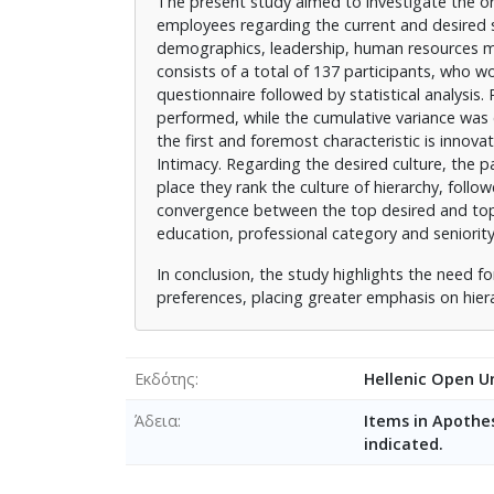
The present study aimed to investigate the org
employees regarding the current and desired s
demographics, leadership, human resources ma
consists of a total of 137 participants, who w
questionnaire followed by statistical analysis. 
performed, while the cumulative variance was 
the first and foremost characteristic is innovat
Intimacy. Regarding the desired culture, the p
place they rank the culture of hierarchy, follow
convergence between the top desired and top exi
education, professional category and seniority
In conclusion, the study highlights the need f
preferences, placing greater emphasis on hiera
Εκδότης
Hellenic Open Un
Άδεια
Items in Apothes
indicated.