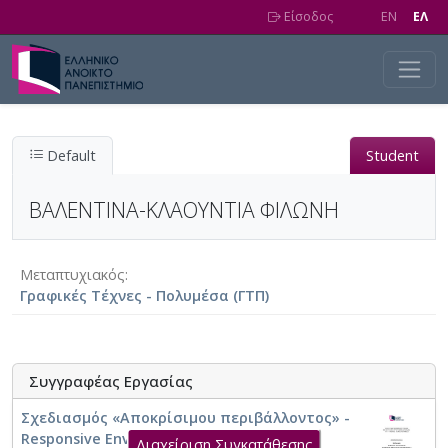
Skip to main content
Είσοδος
EN
EΛ
Default
Student
ΒΑΛΕΝΤΙΝΑ-ΚΛΑΟΥΝΤΙΑ ΦΙΛΩΝΗ
Μεταπτυχιακός
Γραφικές Τέχνες - Πολυμέσα (ΓΤΠ)
Συγγραφέας Εργασίας
Σχεδιασμός «Αποκρίσιμου περιβάλλοντος» -
Responsive Environments
Διαχείριση Συγκατάθεσης