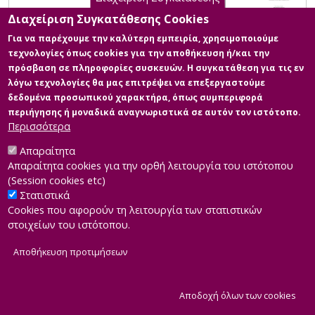
Διαχείριση Συγκατάθεσης Cookies
Για να παρέχουμε την καλύτερη εμπειρία, χρησιμοποιούμε
τεχνολογίες όπως cookies για την αποθήκευση ή/και την
πρόσβαση σε πληροφορίες συσκευών. Η συγκατάθεση για τις εν
λόγω τεχνολογίες θα μας επιτρέψει να επεξεργαστούμε
δεδομένα προσωπικού χαρακτήρα, όπως συμπεριφορά
περιήγησης ή μοναδικά αναγνωριστικά σε αυτόν τον ιστότοπο.
Περισσότερα
Απαραίτητα
Απαραίτητα cookies για την ορθή λειτουργία του ιστότοπου
(Session cookies etc)
Στατιστικά
Cookies που αφορούν τη λειτουργία των στατιστικών
στοιχείων του ιστότοπου.
Αποθήκευση προτιμήσεων
|
Developed by
INTEROPTICS
Powered by
ReasonableGraph.org
|
Δήλωση Προσβασιμότητας
CMS Login
Α
Αποδοχή όλων των cookies