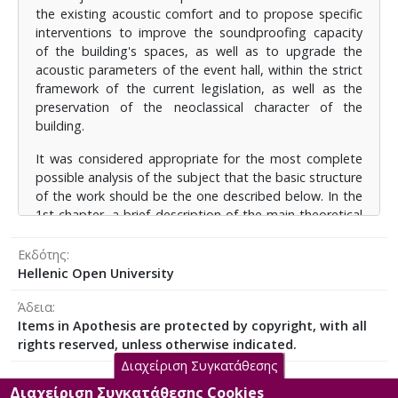
αποτυπώθηκε έπειτα από επιτόπιες αυτοψίες του
the existing acoustic comfort and to propose specific
μελετητή.
interventions to improve the soundproofing capacity
of the building's spaces, as well as to upgrade the
ο
Στο 4
κεφάλαιο αναφέρονται οι βασικές επιλογές
acoustic parameters of the event hall, within the strict
της μελέτης ενίσχυσης της ηχομονωτικής ικανότητας
framework of the current legislation, as well as the
των δομικών στοιχείων του κτιρίου, η αξιολόγηση
preservation of the neoclassical character of the
του κυκλοφοριακού θορύβου της περιοχής καθώς
building.
επίσης και των λειτουργικών θορύβων του κτιρίου.
ο
Στο 5
κεφάλαιο δίδεται η μελέτη ηχομόνωσης η
It was considered appropriate for the most complete
οποία εκπονήθηκε σύμφωνα με το άρθρο 12 του
possible analysis of the subject that the basic structure
Κτιριοδομικού κανονισμού και τις απαιτήσεις κατά
of the work should be the one described below. In the
ο
DIN 4109 ενώ στο 6
κεφάλαιο καταγράφεται η
1st chapter, a brief description of the main theoretical
επιλογή των προτεινόμενων υλικών και
elements on which the preparation of this work was
κατασκευαστικών διατάξεων.
based is given. In the 2nd chapter, the research
Εκδότης
methodology is presented, while in the 3rd chapter,
Hellenic Open University
ο
Στο 7
κεφάλαιο ακολουθεί η ακουστική μελέτη της
the existing condition of the building is described as it
αίθουσας εκδηλώσεων, με αξιολόγηση της
Άδεια
was captured after on-site autopsies by the
υφιστάμενης κατάστασης και προτάσεις βελτίωσης
Items in Apothesis are protected by copyright, with all
researcher.In the 4th chapter, the basic options of the
των ακουστικών συνθηκών, με την χρήση ειδικά
rights reserved, unless otherwise indicated.
study to enhance the soundproofing capacity of the
διαμορφωμένων υπολογιστικών φύλλων καθώς
structural elements of the building, the evaluation of
Διαχείριση Συγκατάθεσης
ο
επίσης και εξειδικευμένου λογισμικού. Τέλος, στο 8
the traffic noise of the area as well as the functional
Διαχείριση Συγκατάθεσης Cookies
κεφάλαιο δίδονται τα συμπεράσματα της έρευνας.