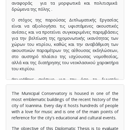
αναφοράς για τα μορφωτικά και πολιτισμικά
δρώμενα της πόλης .
Ο στόχος της παρούσας Διπλωματικής Εργασίας
είναι να αξιολογήσει τις υφιστάμενες ακουστικές
ανέσεις και να προτείνει συγκεκριμένες παρεμβάσεις
για την βελτίωση της ηχομονωτικής ικανότητας των
χώρων του κτιρίου, καθώς και την αναβάθμιση των
ακουστικών παραμέτρων της αίθουσας εκδηλώσεων,
στο αυστηρό πλαίσιο της ισχύουσας νομοθεσίας,
αλλά και της διατήρησης του νεοκλασικού χαρακτήρα
του κτιρίου.
Θεωρήθηκε σκόπιμο για την όσο το δυνατόν
πληρέστερη ανάλυση του αντικειμένου η βασική
δομή της εργασίας να είναι αυτή που περιγράφεται
The Municipal Conservatory is housed in one of the
ο
στην συνέχεια. Στο 1
κεφάλαιο δίδεται μια σύντομη
most emblematic buildings of the recent history of the
περιγραφή των βασικών θεωρητικών στοιχείων στα
city of Ioannina. Every day it hosts hundreds of people
οποία βασίστηκε η εκπόνηση της παρούσας εργασίας.
with a love for music and is one of the main points of
ο
Στο 2
κεφάλαιο παρουσιάζεται η μεθοδολογία της
reference for the city's educational and cultural events.
ο
έρευνας ενώ στο 3
κεφάλαιο περιγράφεται η
υφιστάμενη κατάσταση του κτιρίου όπως
The objective of this Diplomatic Thesis is to evaluate