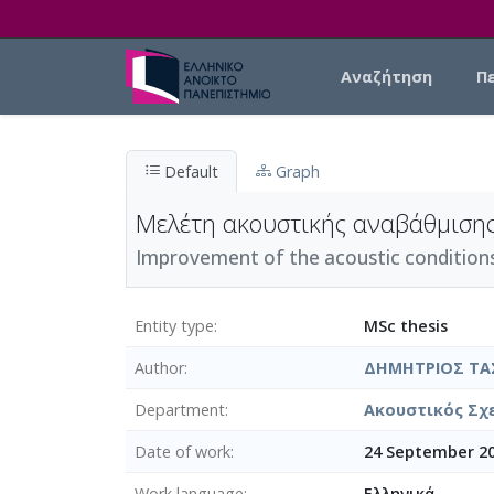
Skip to main content
Main navigation
Αναζήτηση
Π
Default
Graph
Μελέτη ακουστικής αναβάθμισης
Improvement of the acoustic conditions 
Entity type
MSc thesis
Author
ΔΗΜΗΤΡΙΟΣ ΤΑ
Department
Ακουστικός Σχ
Date of work
24 September 2
Work language
Ελληνικά