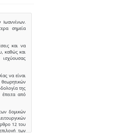
ν Ιωαννίνων.
ότερα σημεία
σεις και να
υ, καθώς και
ς ισχύουσας
ίας να είναι
 θεωρητικών
δολογία της
 έπειτα από
 των δομικών
λειτουργικών
άρθρο 12 του
επιλογή των