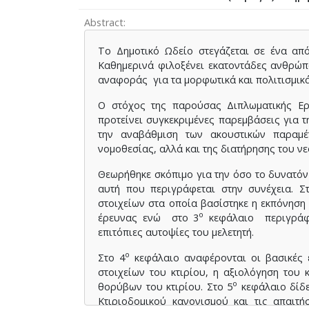
Abstract
Το Δημοτικό Ωδείο στεγάζεται σε ένα από
Καθημερινά φιλοξένει εκατοντάδες ανθρώπ
αναφοράς για τα μορφωτικά και πολιτισμικ
Ο στόχος της παρούσας Διπλωματικής Εργ
προτείνει συγκεκριμένες παρεμβάσεις για τ
την αναβάθμιση των ακουστικών παραμέ
νομοθεσίας, αλλά και της διατήρησης του ν
Θεωρήθηκε σκόπιμο για την όσο το δυνατόν
αυτή που περιγράφεται στην συνέχεια. Σ
στοιχείων στα οποία βασίστηκε η εκπόνηση
ο
έρευνας ενώ στο 3
κεφάλαιο περιγράφε
επιτόπιες αυτοψίες του μελετητή.
ο
Στο 4
κεφάλαιο αναφέρονται οι βασικές ε
στοιχείων του κτιρίου, η αξιολόγηση του
ο
θορύβων του κτιρίου. Στο 5
κεφάλαιο δίδε
Κτιριοδομικού κανονισμού και τις απαι