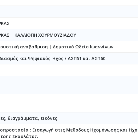
ΡΚΑΣ
ΡΚΑΣ
|
ΚΑΛΛΙΟΠΗ ΧΟΥΡΜΟΥΖΙΑΔΟΥ
ουστική αναβάθμιση | Δημοτικό Ωδείο Ιωαννίνων
εδιασμός και Ψηφιακός Ήχος / ΑΣΠ51 και ΑΣΠ60
κες, διαγράμματα, εικόνες
οπροστασία : Εισαγωγή στις Μεθόδους Ηχομόνωσης και Ηχ
ήτρης Σκαρλάτος.