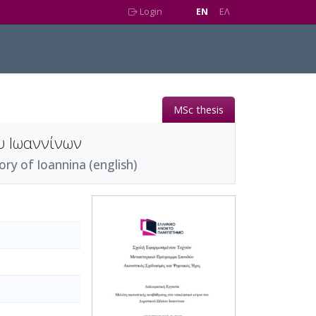
Login
EN
EΛ
MSc thesis
υ Ιωαννίνων
ry of Ioannina (english)