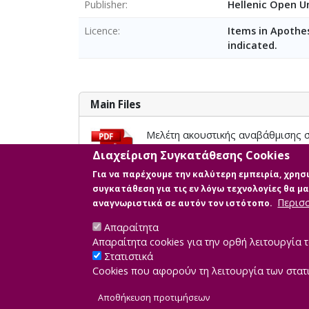
Publisher
Hellenic Open Un
Licence
Items in Apothes
indicated.
Main Files
Μελέτη ακουστικής αναβάθμισης σ
Description: ΤΑΣΙΟΣ _ΜΔΕ_ΑΣΠΔΕ 
Διαχείριση Συγκατάθεσης Cookies
Size: 8.0 MB
Για να παρέχουμε την καλύτερη εμπειρία, χρη
συγκατάθεση για τις εν λόγω τεχνολογίες θα 
Περισ
αναγνωριστικά σε αυτόν τον ιστότοπο.
Απαραίτητα
Απαραίτητα cookies για την ορθή λειτουργία τ
Στατιστικά
Cookies που αφορούν τη λειτουργία των στατ
Developed by
IN
Αποθήκευση προτιμήσεων