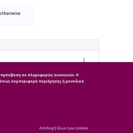
 otherwise
ην πρόσβαση σε πληροφορίες συσκευών. Η
, όπως συμπεριφορά περιήγησης ή μοναδικά
|
ητας
CMS Login
Απόσυρση Συγκατάθε
Αποδοχή όλων των cookies