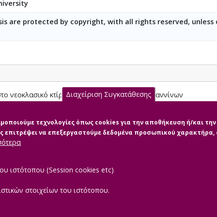
iversity
is are protected by copyright, with all rights reserved, unless
Διαχείριση Συγκατάθεσης
το νεοκλασικό κτίριο του Δημοτικού Ωδείου Ιωαννίνων
.pdf (pdf)
σιμοποιούμε τεχνολογίες όπως cookies για την αποθήκευση ή/και τ
μας επιτρέψει να επεξεργαστούμε δεδομένα προσωπικού χαρακτήρα
σότερα
ου ιστότοπου (Session cookies etc)
ιστικών στοιχείων του ιστότοπου.
|
TEROPTICS
Powered by
ReasonableGraph.org
Δήλωση Προσβασιμότ