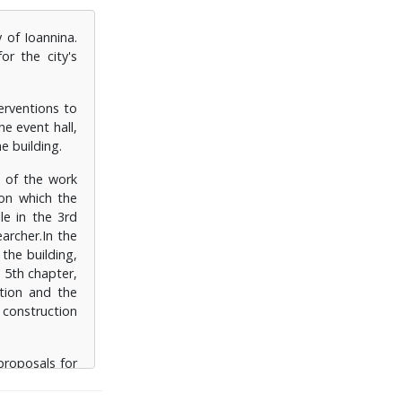
 of Ioannina.
ς κατάστασης
r the city's
φύλλων καθώς
erventions to
e event hall,
e building.
e of the work
 on which the
le in the 3rd
earcher.In the
the building,
e 5th chapter,
ation and the
construction
proposals for
. Finally, in