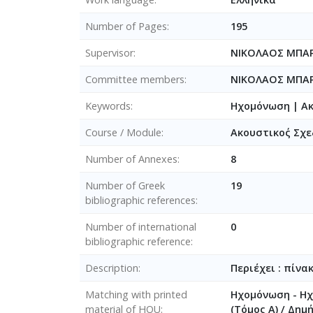
Number of Pages
195
Supervisor
ΝΙΚΟΛΑΟΣ ΜΠΑ
Committee members
ΝΙΚΟΛΑΟΣ ΜΠΑ
Keywords
Ηχομόνωση | Ακ
Course / Module
Ακουστικο΄ς Σχ
Number of Annexes
8
Number of Greek
19
bibliographic references
Number of international
0
bibliographic reference
Description
Περιέχει : πίνα
Matching with printed
Ηχομόνωση - Ηχ
material of HOU
(Τόμος Α) / Δημ