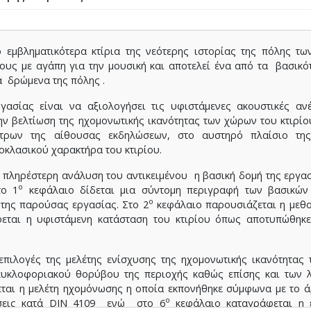
 εμβληματικότερα κτίρια της νεότερης ιστορίας της πόλης τω
ους με αγάπη για την μουσική και αποτελεί ένα από τα βασικ
ά δρώμενα της πόλης .
ασίας είναι να αξιολογήσει τις υφιστάμενες ακουστικές ανέ
ην βελτίωση της ηχομονωτικής ικανότητας των χώρων του κτιρίο
τρων της αίθουσας εκδηλώσεων, στο αυστηρό πλαίσιο τη
εοκλασικού χαρακτήρα του κτιρίου.
 πληρέστερη ανάλυση του αντικειμένου η βασική δομή της εργασ
ο
το 1
κεφάλαιο δίδεται μια σύντομη περιγραφή των βασικών
ο
 της παρούσας εργασίας. Στο 2
κεφάλαιο παρουσιάζεται η μεθο
ται η υφιστάμενη κατάσταση του κτιρίου όπως αποτυπώθηκε
πιλογές της μελέτης ενίσχυσης της ηχομονωτικής ικανότητας
 κυκλοφοριακού θορύβου της περιοχής καθώς επίσης και των 
ται η μελέτη ηχομόνωσης η οποία εκπονήθηκε σύμφωνα με το 
ο
τήσεις κατά DIN 4109 ενώ στο 6
κεφάλαιο καταγράφεται η 