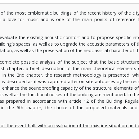
 διατάξεων.
of the most emblematic buildings of the recent history of the city
λέτη της αίθουσας εκδηλώσεων, με αξιολόγηση της υφιστάμενη
 a love for music and is one of the main points of reference fo
συνθηκών, με την χρήση ειδικά διαμορφωμένων υπολογιστικών 
ο
, στο 8
κεφάλαιο δίδονται τα συμπεράσματα της έρευνας.
 evaluate the existing acoustic comfort and to propose specific int
lding's spaces, as well as to upgrade the acoustic parameters of th
lation, as well as the preservation of the neoclassical character of th
omplete possible analysis of the subject that the basic structur
st chapter, a brief description of the main theoretical elements
. In the 2nd chapter, the research methodology is presented, whi
g is described as it was captured after on-site autopsies by the res
o enhance the soundproofing capacity of the structural elements of 
 as well as the functional noises of the building are mentioned. In th
as prepared in accordance with article 12 of the Building Regul
 in the 6th chapter, the choice of the proposed materials and 
of the event hall, with an evaluation of the existing situation and 
e of specially designed spreadsheets as well as specialized software
h are given.