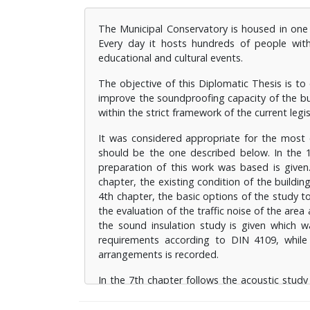
προτεινόμενων υλικών και κατασκευαστικών
The Municipal Conservatory is housed in one 
ο
Στο 7
κεφάλαιο ακολουθεί η ακουστική με
Every day it hosts hundreds of people with
και προτάσεις βελτίωσης των ακουστικών 
educational and cultural events.
επίσης και εξειδικευμένου λογισμικού. Τέλος
The objective of this Diplomatic Thesis is to
improve the soundproofing capacity of the bui
within the strict framework of the current legis
It was considered appropriate for the most c
should be the one described below. In the 1
preparation of this work was based is given
chapter, the existing condition of the buildin
4th chapter, the basic options of the study t
the evaluation of the traffic noise of the area
the sound insulation study is given which w
requirements according to DIN 4109, while
arrangements is recorded.
In the 7th chapter follows the acoustic study 
improving the acoustic conditions, with the us
the 8th chapter the conclusions of the researc