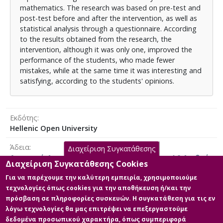
mathematics. The research was based on pre-test and
post-test before and after the intervention, as well as
statistical analysis through a questionnaire. According
to the results obtained from the research, the
intervention, although it was only one, improved the
performance of the students, who made fewer
mistakes, while at the same time it was interesting and
satisfying, according to the students' opinions.
Εκδότης
Hellenic Open University
Άδεια
Διαχείριση Συγκατάθεσης
Αναφορά Δημιουργού-Μη Εμπορική Χρήση 4.0 Διεθνές
Διαχείριση Συγκατάθεσης Cookies
Για να παρέχουμε την καλύτερη εμπειρία, χρησιμοποιούμε
τεχνολογίες όπως cookies για την αποθήκευση ή/και την
πρόσβαση σε πληροφορίες συσκευών. Η συγκατάθεση για τις εν
Κύρια Αρχεία Διατριβής
λόγω τεχνολογίες θα μας επιτρέψει να επεξεργαστούμε
δεδομένα προσωπικού χαρακτήρα, όπως συμπεριφορά
Full text