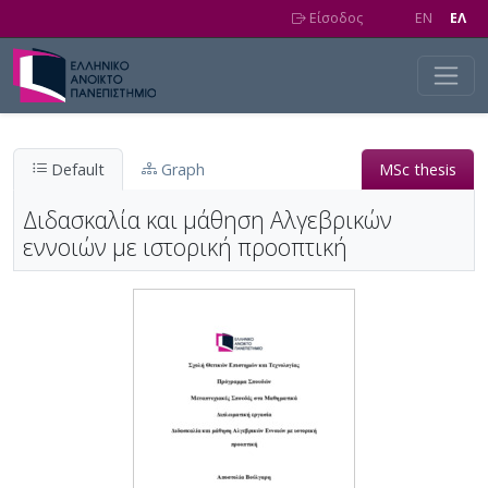
Skip to main content
Είσοδος
EN
EΛ
Default
Graph
MSc thesis
Διδασκαλία και μάθηση Αλγεβρικών
εννοιών με ιστορική προοπτική