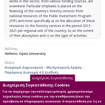
works in this sector, from various funding sources, are
συνδυαστικά με την περιγραφική στατιστική και
examined. Particular emphasis is placed on the
αναλύονται κατά ομάδες (συστάδες) οι κατανομές
financing of the country's forestry services from
της χρηματοδότησης και οι αντίστοιχες
national resources of the Public Investment Program
απορροφήσεις αυτών. Ο προσδιορισμός των ομάδων
(PIP) and more specifically a) on the allocation of these
συμβάλει στη δημιουργία σαφέστερης αντίληψης των
resources to the forestry services in the period 2015 -
προβλημάτων του ορεινού χώρου και στην εκτίμηση
2021 per regional unit of the country, b) on the extent
των δυνατοτήτων ορθολογικότερης ανάπτυξής του,
of their absorption and c) on the type of activities
δημιουργώντας τις προϋποθέσεις επιλογής
carried out and financed, the main ones of which relate
εναλλακτικών λύσεων, ανάλογα με τους
to the management of public forests, fire protection
γενικότερους οικονομικούς ή κοινωνικά
Εκδότης
projects, forest road construction and mountain
προσδιορισμένους στόχους. Τα στοιχεία αντλήθηκαν
Hellenic Open University
hydrology, actions to preserve and monitor the health
από τη Γενική Διεύθυνση Δασών & Δασικού
of forests, works related to forest nurseries and forest
Περιβάλλοντος του Υπουργείου Περιβάλλοντος &
Άδεια
recreation, in the protection and preservation of wild
Ενέργειας, και αφορούν τις κατανομές και
Αναφορά Δημιουργού - Μη Εμπορική Χρήση -
fauna. The data are processed with the hierarchical
απορροφήσεις των πιστώσεων που έχουν
Παρόμοια Διανομή 4.0 Διεθνές
grouping method of multivariate statistics in
πραγματοποιηθεί για την εκτέλεση των δασοτεχνικών
Διαχείριση Συγκατάθεσης
combination with descriptive statistics and the
και λοιπών δασικών έργων για το χρονικό διάστημα
allocations of funding and their respective absorptions
Διαχείριση Συγκατάθεσης Cookies
από το 2015 έως το 2021 σε επίπεδο περιφερειακής
are analyzed by clusters. The identification of clusters
ενότητας. Η τυπολογική αυτή έρευνα της
Για να παρέχουμε την καλύτερη εμπειρία, χρησιμοποιούμε
Κύρια Αρχεία Διατριβής
contributes to the creation of a clearer perception of
χρηματοδότησης της δασοπονίας θεωρείται
τεχνολογίες όπως cookies για την αποθήκευση ή/και την
the problems of the mountainous area and to the
σημαντική στο πλαίσιο της προσπάθειας για ορθή
πρόσβαση σε πληροφορίες συσκευών. Η συγκατάθεση για τις εν
Κύριο μέρος της διπλωματικής
assessment of the possibilities of its more rational