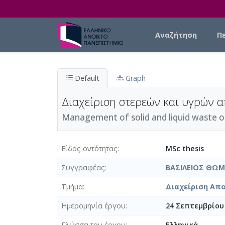
Skip to main content
Main navigation
Αναζήτηση
Π
Default
Graph
Διαχείριση στερεών και υγρών 
Management of solid and liquid waste o
Είδος οντότητας
MSc thesis
Συγγραφέας
ΒΑΣΙΛΕΙΟΣ ΘΩ
Τμήμα
Διαχείριση Απο
Ημερομηνία έργου
24 Σεπτεμβρίου
Γλώσσα του έργου
Ελληνικά