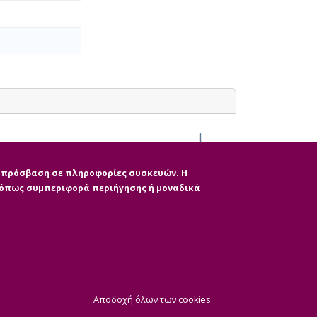
ην πρόσβαση σε πληροφορίες συσκευών. Η
, όπως συμπεριφορά περιήγησης ή μοναδικά
|
ητας
CMS Login
Απόσυρση Συγκατάθε
Αποδοχή όλων των cookies