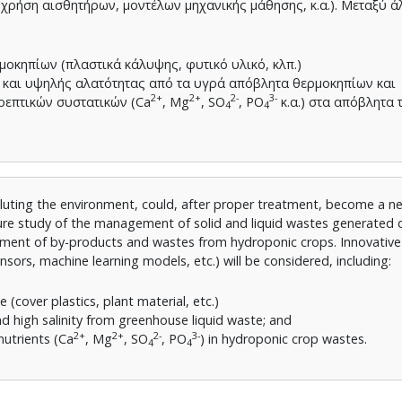
(χρήση αισθητήρων, μοντέλων μηχανικής μάθησης, κ.α.). Μεταξύ ά
οκηπίων (πλαστικά κάλυψης, φυτικό υλικό, κλπ.)
 και υψηλής αλατότητας από τα υγρά απόβλητα θερμοκηπίων και
2+
2+
2-
3-
ρεπτικών συστατικών (Ca
, Mg
, SO
, PO
κ.α.) στα απόβλητα 
4
4
luting the environment, could, after proper treatment, become a 
rature study of the management of solid and liquid wastes generated 
ement of by-products and wastes from hydroponic crops. Innovative
ors, machine learning models, etc.) will be considered, including:
cover plastics, plant material, etc.)
nd high salinity from greenhouse liquid waste; and
2+
2+
2-
3-
utrients (Ca
, Mg
, SO
, PO
) in hydroponic crop wastes.
4
4