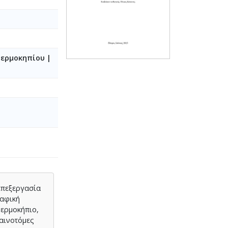
θερμοκηπίου |
επεξεργασία
ραφική
θερμοκήπιο,
καινοτόμες