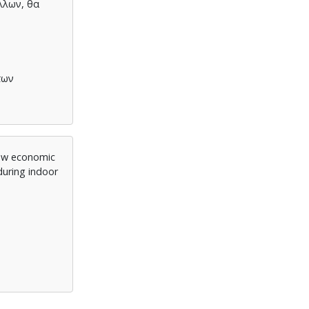
λλων, θα
των
new economic
during indoor