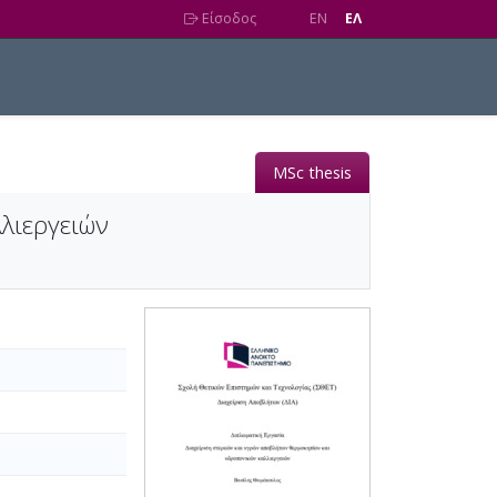
Είσοδος
EN
EΛ
MSc thesis
λιεργειών