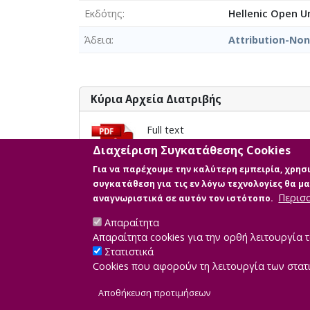
Εκδότης
Hellenic Open Un
Άδεια
Attribution-No
Κύρια Αρχεία Διατριβής
Full text
Περιγραφή: ΜΔΕ ΕΑΠ Θωμόπουλος
Διαχείριση Συγκατάθεσης Cookies
Μέγεθος: 1.0 MB
Για να παρέχουμε την καλύτερη εμπειρία, χρη
συγκατάθεση για τις εν λόγω τεχνολογίες θα 
Περισ
αναγνωριστικά σε αυτόν τον ιστότοπο.
Απαραίτητα
Απαραίτητα cookies για την ορθή λειτουργία τ
Στατιστικά
Cookies που αφορούν τη λειτουργία των στατ
Developed by
IN
Αποθήκευση προτιμήσεων