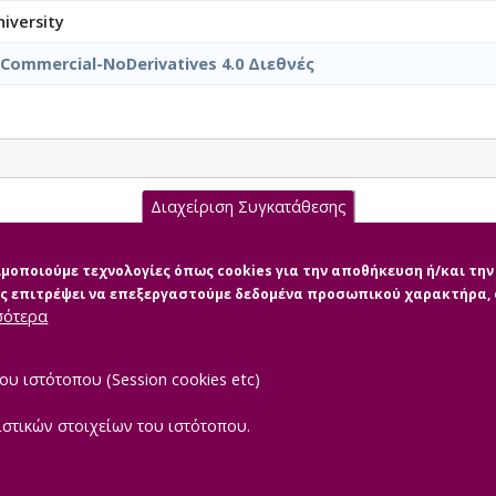
iversity
nCommercial-NoDerivatives 4.0 Διεθνές
Διαχείριση Συγκατάθεσης
 Βασίλειος.pdf (pdf)
σιμοποιούμε τεχνολογίες όπως cookies για την αποθήκευση ή/και τ
μας επιτρέψει να επεξεργαστούμε δεδομένα προσωπικού χαρακτήρα
σότερα
ου ιστότοπου (Session cookies etc)
ιστικών στοιχείων του ιστότοπου.
|
TEROPTICS
Powered by
ReasonableGraph.org
Δήλωση Προσβασιμότ