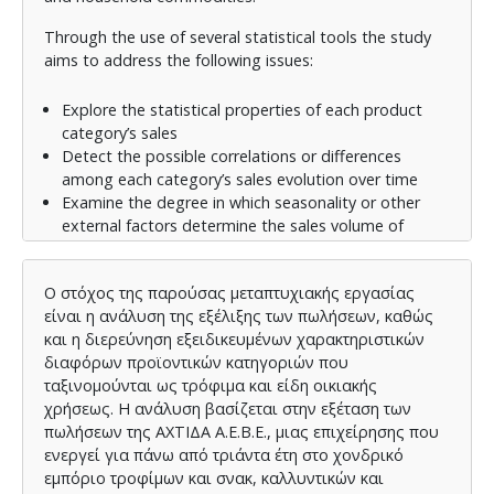
Through the use of several statistical tools the study
aims to address the following issues:
Explore the statistical properties of each product
category’s sales
Detect the possible correlations or differences
among each category’s sales evolution over time
Examine the degree in which seasonality or other
external factors determine the sales volume of
each category
Explore the COVID-19 outbreak effect on sales, as
Ο στόχος της παρούσας μεταπτυχιακής εργασίας
well as the reaction of retailers and final
είναι η ανάλυση της εξέλιξης των πωλήσεων, καθώς
customers to major incidents throughout the
και η διερεύνηση εξειδικευμένων χαρακτηριστικών
pandemic era, such as WHO announcements,
διαφόρων προϊοντικών κατηγοριών που
lockdown imposition, EU’s vaccination approval, or
ταξινομούνται ως τρόφιμα και είδη οικιακής
else.
χρήσεως. Η ανάλυση βασίζεται στην εξέταση των
The study is based on timeseries examination and
πωλήσεων της ΑΧΤΙΔΑ Α.Ε.Β.Ε., μιας επιχείρησης που
regression analysis, taking into account the direct
ενεργεί για πάνω από τριάντα έτη στο χονδρικό
relationship among sales and operational aspects such
εμπόριο τροφίμων και σνακ, καλλυντικών και