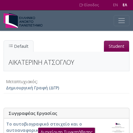
Skip to main content
Είσοδος
EN
EΛ
Default
Student
ΑΙΚΑΤΕΡΙΝΗ ΑΤΣΟΓΛΟΥ
Μεταπτυχιακός
Δημιουργική Γραφή (ΔΓΡ)
Συγγραφέας Εργασίας
Το αυτοβιογραφικό στοιχείο και ο
αυτοαναφορικός λόγος στο λογοτεχνικό
Διαχείριση Συγκατάθεσης