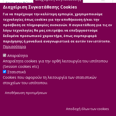
έργο του Ρώμου Φιλύρα
Διαχείριση Συγκατάθεσης Cookies
Για να παρέχουμε την καλύτερη εμπειρία, χρησιμοποιούμε
τεχνολογίες όπως cookies για την αποθήκευση ή/και την
πρόσβαση σε πληροφορίες συσκευών. Η συγκατάθεση για τις εν
λόγω τεχνολογίες θα μας επιτρέψει να επεξεργαστούμε
δεδομένα προσωπικού χαρακτήρα, όπως συμπεριφορά
περιήγησης ή μοναδικά αναγνωριστικά σε αυτόν τον ιστότοπο.
Περισσότερα
Απαραίτητα
Απαραίτητα cookies για την ορθή λειτουργία του ιστότοπου
(Session cookies etc)
Στατιστικά
Cookies που αφορούν τη λειτουργία των στατιστικών
στοιχείων του ιστότοπου.
Αποθήκευση προτιμήσεων
|
Developed by
INTEROPTICS
Powered by
ReasonableGraph.org
|
Δήλωση Προσβασιμότητας
CMS Login
Α
Αποδοχή όλων των cookies