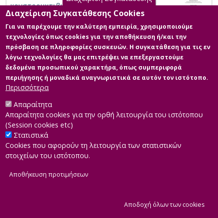
κονστρουκτιβιστικά προσανατολισμένο
Διαχείριση Συγκατάθεσης Cookies
σενάριο στο καλλιτεχνικό Γυμνάσιο Αθήνας
Για να παρέχουμε την καλύτερη εμπειρία, χρησιμοποιούμε
τεχνολογίες όπως cookies για την αποθήκευση ή/και την
πρόσβαση σε πληροφορίες συσκευών. Η συγκατάθεση για τις εν
λόγω τεχνολογίες θα μας επιτρέψει να επεξεργαστούμε
δεδομένα προσωπικού χαρακτήρα, όπως συμπεριφορά
περιήγησης ή μοναδικά αναγνωριστικά σε αυτόν τον ιστότοπο.
Περισσότερα
Απαραίτητα
Απαραίτητα cookies για την ορθή λειτουργία του ιστότοπου
(Session cookies etc)
Στατιστικά
Cookies που αφορούν τη λειτουργία των στατιστικών
στοιχείων του ιστότοπου.
Αποθήκευση προτιμήσεων
|
Developed by
INTEROPTICS
Powered by
ReasonableGraph.org
|
Δήλωση Προσβασιμότητας
CMS Login
Α
Αποδοχή όλων των cookies