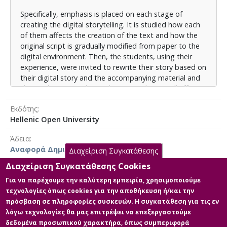
οι μαθητές είχαν προϋποθέσεις δημιουργικής
συνεργασίας ώστε να επιτύχουν δημιουργικά
Specifically, emphasis is placed on each stage of
αποτελέσματα στο πλαίσιο της ομάδας τους.
creating the digital storytelling. It is studied how each
of them affects the creation of the text and how the
Τα αποτελέσματα της έρευνας φανερώνουν πως η
original script is gradually modified from paper to the
δημιουργία ψηφιακών ιστοριών από τους μαθητές
digital environment. Then, the students, using their
συντελεί στην ποιοτικότερη παραγωγή γραπτού
experience, were invited to rewrite their story based on
λόγου, αφού τα τελικά κείμενα παρουσιάζονται
their digital story and the accompanying material and
βελτιωμένα σε επίπεδο συνολικής δομής, λέξης και
sheets they created, in order to see the overall effect
παραγράφου. Η αφήγηση κρίνεται ποιοτικότερη και
of creating digital stories and to determine whether
ως προς τη σύνταξη, τη νοηματική συνοχή, τη
Εκδότης
the texts are presented improved and which features
ζωντάνια και πειστικότητα. Το κάθε στάδιο
Hellenic Open University
are better.
δημιουργίας διαδραμάτισε σημαντικό ρόλο προς την
Άδεια
επίτευξη του σκοπού, δηλαδή της ποιοτικότερης
At the same time the role of the digital tool Canva is
Αναφορά Δημιουργού 4.0 Διεθνές
αφήγησης, ενώ παράλληλα οι μαθητές ανέπτυσσαν
considered and its suitability for the present activity is
Διαχείριση Συγκατάθεσης
και καλλιεργούσαν ποικίλες δεξιότητες, όπως αυτές
evaluated. Also is being considered whether the
Διαχείριση Συγκατάθεσης Cookies
της οργάνωσης, της σκηνοθεσίας, της σύνθεσης. Ο
students were ready for collaborative creativity to
Για να παρέχουμε την καλύτερη εμπειρία, χρησιμοποιούμε
βαθμός δημιουργικής συνεργασίας που επέδειξαν
achieve their goals.
τεχνολογίες όπως cookies για την αποθήκευση ή/και την
καθόρισε την ποιότητα των ιστοριών τους, οι οποίες
Κύρια Αρχεία Διατριβής
The results of the research show that the creation of
πρόσβαση σε πληροφορίες συσκευών. Η συγκατάθεση για τις εν
κρίνονται ποιοτικότερες όταν τα μέλη των ομάδων
digital stories by the students contributes to the
λόγω τεχνολογίες θα μας επιτρέψει να επεξεργαστούμε
συμμετείχαν ισότιμα.
ΕΛΕΝΗ ΔΕΡΕΤΖΗ-ΔΙΠΛΩΜΑΤΙΚΗ
better quality of the texts, since the final texts are
δεδομένα προσωπικού χαρακτήρα, όπως συμπεριφορά
ΕΡΓΑΣΙΑ