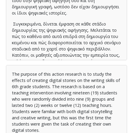
τόσο στην ψηφιακή αφήγηση όσο και στη
δημιουργική γραφή, ωστόσο δεν είχαν δημιουργήσει
οι ίδιοι ψηφιακές ιστορίες.
Συγκεκριμένα, δίνεται έμφαση σε κάθε στάδιο
δημιουργίας της ψηφιακής αφήγησης. Μελετάται το
πώς το καθένα από αυτά επιδρά στη δημιουργία του
κειμένου και πώς διαφοροποιείται το αρχικό σενάριο
σταδιακά από το χαρτί στο ψηφιακό περιβάλλον.
Κατόπιν, οι μαθητές αξιοποιώντας την εμπειρία τους,
καλέστηκαν να ξαναγράψουν την ιστορία τους
βασισμένοι στην ψηφιακή τους ιστορία και στο
συνοδό υλικό που δημιούργησαν, ώστε να διαφανεί
The purpose of this action research is to study the
η συνολική επίδραση της δημιουργίας ψηφιακών
effects of creating digital stories on the writing skills of
ιστοριών και να διαπιστωθεί κατά πόσο τα κείμενα
6th grade students. The research is based on a
παρουσιάζονται ποιοτικότερα και σε ποια
teaching intervention involving nineteen (19) students
χαρακτηριστικά.
who were randomly divided into nine (9) groups and
lasted two (2) weeks or twelve (12) teaching hours.
Λαμβάνονται υπόψη και εξετάζονται παράλληλα ο
Students were familiar with both digital storytelling
ρόλος του ψηφιακού εργαλείου Canva, το οποίο
and creative writing, but this was the first time the
αξιολογείται αν και κατά πόσο ήταν κατάλληλο για
students were given the task of creating their own
την παρούσα δραστηριότητα, καθώς και το κατά πόσο
digital stories.