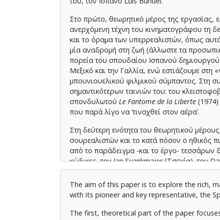
του, τον Ισπανό Luis Buñuel.
Στο πρώτο, θεωρητικό μέρος της εργασίας, ε
ανερχόμενη τέχνη του κινηματογράφου τη δεκα
και το όραμα των υπερρεαλιστών, όπως αυτά 
μία αναδρομή στη ζωή (άλλωστε τα προσωπικά
πορεία του σπουδαίου Ισπανού δημιουργού σ
Μεξικό και την Γαλλία, ενώ εστιάζουμε στη «
μπουνιουελικού φιλμικού σύμπαντος. Στη συνέ
σημαντικότερων ταινιών του: του κλειστοφο
σπονδυλωτού
Le
Fantome
de
la
Liberte
(1974)
που παρά λίγο να ‘τιναχθεί στον αέρα’.
Στη δεύτερη ενότητα του θεωρητικού μέρους
σουρεαλιστών και το κατά πόσον ο ηθικός πυ
από το παράδειγμα -και το έργο- τεσσάρων 
κώδικες, τον Jan Svankmajer (Τσεχία), τον Da
(Καναδάς), αναδεικνύεται ο σημαντικός νέο
The aim of this paper is to explore the rich, 
Τέλος, στο δημιουργικό μέρος της εργασίας
with its pioneer and key representative, the S
θεματικές του σουρεαλισμού και βγαλμένη μ
πεντάχρονου κοριτσιού, ποτισμένα από τις 
The first, theoretical part of the paper focus