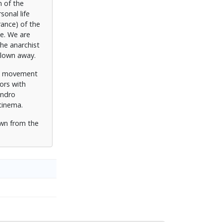
n of the
sonal life
rance) of the
se. We are
he anarchist
blown away.
ist movement
ors with
andro
cinema.
rawn from the