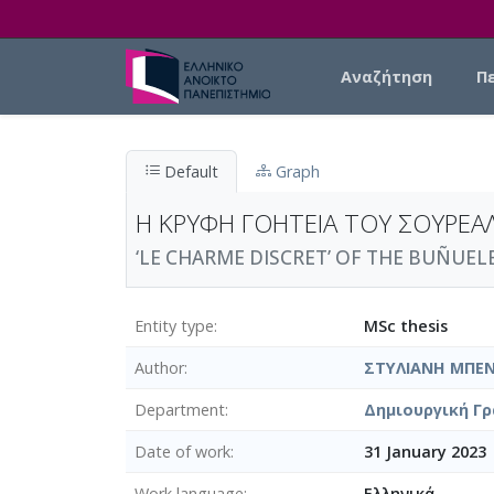
Skip to main content
Main navigation
Αναζήτηση
Π
Default
Graph
Η ΚΡΥΦΗ ΓΟΗΤΕΙΑ ΤΟΥ ΣΟΥΡΕΑ
‘LE CHARME DISCRET’ OF THE BUÑUELE
Entity type
MSc thesis
Author
ΣΤΥΛΙΑΝΗ ΜΠΕ
Department
Δημιουργική Γρ
Date of work
31 January 2023
Work language
Ελληνικά