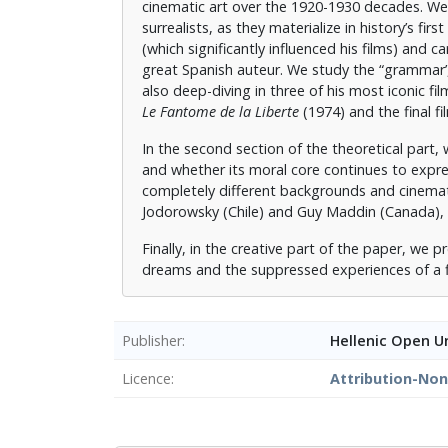
cinematic art over the 1920-1930 decades. We e
surrealists, as they materialize in history’s fi
(which significantly influenced his films) and 
great Spanish auteur. We study the “grammar’, 
also deep-diving in three of his most iconic fi
Le Fantome de la Liberte
(1974) and the final fi
In the second section of the theoretical part,
and whether its moral core continues to expre
completely different backgrounds and cinemat
Jodorowsky (Chile) and Guy Maddin (Canada), w
Finally, in the creative part of the paper, we 
dreams and the suppressed experiences of a fiv
Publisher
Hellenic Open Un
Licence
Attribution-No