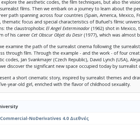
xplore the aesthetic codes, the film techniques, but also the visio
rst surrealist films. Then we embark on a journey to learn about the per
career path spanning across four countries (Spain, America, Mexico, F
thematic focus and special characteristics of Buñuel's filmic univer
lms: the claustrophobic
El Angel Exterminador
(1962) shot in Mexico, t
lm of his career
Cet Obscur Objet du Desir
(1977), which was almost 
 we examine the path of the surrealist cinema following the surreal
ss through film. Through the example - and the work - of four creat
ic codes, Jan Svankmajer (Czech Republic), David Lynch (USA), Alej
e discover the significant new space occupied today by surrealist 
present a short cinematic story, inspired by surrealist themes and d
e-year-old girl, enriched with the flavor of childhood sexuality.
iversity
nCommercial-NoDerivatives 4.0 Διεθνές