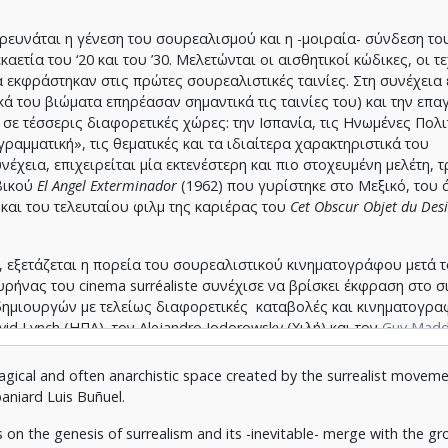
ρευνάται η γένεση του σουρεαλισμού και η -μοιραία- σύνδεση του
ετία του ‘20 και του ’30. Μελετώνται οι αισθητικοί κώδικες, οι τ
εκφράστηκαν στις πρώτες σουρεαλιστικές ταινίες. Στη συνέχεια 
 του βιώματα επηρέασαν σημαντικά τις ταινίες του) και την επα
ε τέσσερις διαφορετικές χώρες: την Ισπανία, τις Ηνωμένες Πολιτ
γραμματική», τις θεματικές και τα ιδιαίτερα χαρακτηριστικά του
χεια, επιχειρείται μία εκτενέστερη και πιο στοχευμένη μελέτη, τ
βικού
El
Angel
Exterminador
(1962) που γυρίστηκε στο Μεξικό, του
 και του τελευταίου φιλμ της καριέρας του
Cet
Obscur
Objet
du
Desi
, εξετάζεται η πορεία του σουρεαλιστικού κινηματογράφου μετά τ
ρήνας του cinema surréaliste συνέχισε να βρίσκει έκφραση στο σ
δημιουργών με τελείως διαφορετικές καταβολές και κινηματογρα
vid Lynch (ΗΠΑ), τον Alejandro Jodorowsky (Χιλή) και τον
Guy Madd
ς χώρος που καταλαμβάνει σήμερα το υπερρεαλιστικό σινεμά.
magical and often anarchistic space created by the surrealist moveme
, παρουσιάζεται μία σύντομη κινηματογραφική ιστορία εμπνευσμέ
paniard Luis Buñuel.
έσα από τα όνειρα και τα καταχωνιασμένα στη μνήμη βιώματα ενό
αναθυμιάσεις της παιδικής σεξουαλικότητας.
es on the genesis of surrealism and its -inevitable- merge with the g