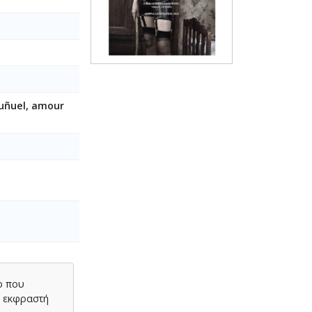
uñuel, amour
ο που
ό εκφραστή