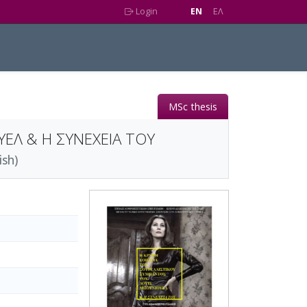
Login
EN
EΛ
MSc thesis
ΕΛ & Η ΣΥΝΕΧΕΙΑ ΤΟΥ
sh)