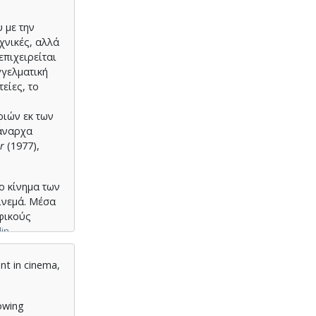
 με την
εχνικές, αλλά
επιχειρείται
γγελματική
είες, το
ριών εκ των
 άναρχα
r
(1977),
ο κίνημα των
ινεμά. Μέσα
φικούς
in
nt in cinema,
νη από τις
ς
rowing