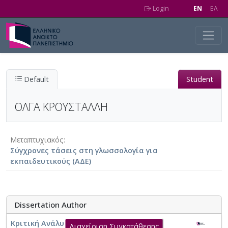
Skip to main content
Login
EN
EΛ
Default
Student
ΟΛΓΑ ΚΡΟΥΣΤΑΛΛΗ
Μεταπτυχιακός
Σύγχρονες τάσεις στη γλωσσολογία για
εκπαιδευτικούς (ΑΔΕ)
Dissertation Author
Κριτική Ανάλυση Λόγου: Η ιδεολογική
Διαχείριση Συγκατάθεσης