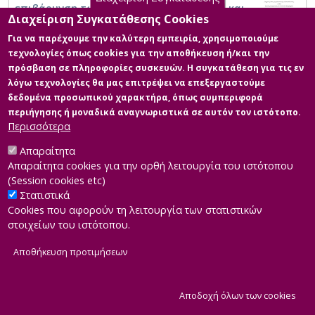
επιβάρυνση του δημοσιογραφικού λόγου και
Διαχείριση Συγκατάθεσης Cookies
η ανάπτυξη του κριτικού γραμματισμού
στους μαθητές
Για να παρέχουμε την καλύτερη εμπειρία, χρησιμοποιούμε
τεχνολογίες όπως cookies για την αποθήκευση ή/και την
πρόσβαση σε πληροφορίες συσκευών. Η συγκατάθεση για τις εν
λόγω τεχνολογίες θα μας επιτρέψει να επεξεργαστούμε
δεδομένα προσωπικού χαρακτήρα, όπως συμπεριφορά
περιήγησης ή μοναδικά αναγνωριστικά σε αυτόν τον ιστότοπο.
Περισσότερα
Απαραίτητα
Απαραίτητα cookies για την ορθή λειτουργία του ιστότοπου
(Session cookies etc)
Στατιστικά
Cookies που αφορούν τη λειτουργία των στατιστικών
στοιχείων του ιστότοπου.
Αποθήκευση προτιμήσεων
|
Developed by
INTEROPTICS
Powered by
ReasonableGraph.org
|
Δήλωση Προσβασιμότητας
CMS Login
Α
Αποδοχή όλων των cookies