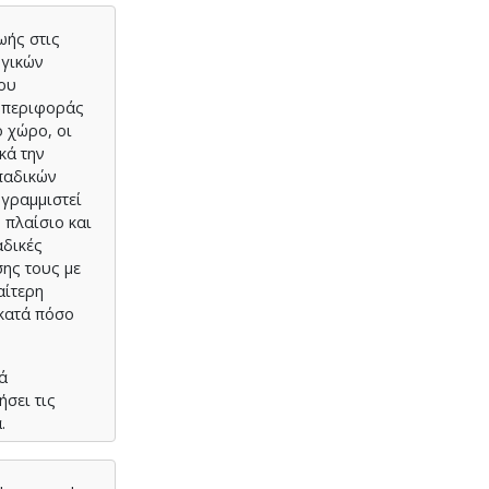
ωής στις
ογικών
νου
υμπεριφοράς
ό χώρο, οι
κά την
οπαδικών
ογραμμιστεί
 πλαίσιο και
αδικές
σης τους με
αίτερη
 κατά πόσο
ά
σει τις
α.
ίχνουν
mpions