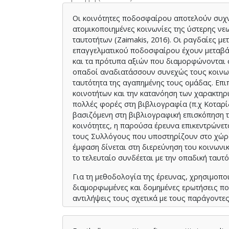
Οι κοινότητες ποδοσφαίρου αποτελούν συχν
ατομικοποιημένες κοινωνίες της ύστερης νε
ταυτοτήτων (Zaimakis, 2016). Οι ραγδαίες μ
επαγγελματικού ποδοσφαίρου έχουν μεταβάλλ
και τα πρότυπα αξιών που διαμορφώνονται στ
οπαδοί αναδιατάσσουν συνεχώς τους κοινων
ταυτότητα της αγαπημένης τους ομάδας. Επιπ
κοινοτήτων και την κατανόηση των χαρακτηρι
πολλές φορές στη βιβλιογραφία (π.χ Κοταρίδη
βασιζόμενη στη βιβλιογραφική επισκόπηση τ
κοινότητες, η παρούσα έρευνα επικεντρώνετ
τους Συλλόγους που υποστηρίζουν στο χώρο
έμφαση δίνεται στη διερεύνηση του κοινωνικ
το τελευταίο συνδέεται με την οπαδική ταυτό
Για τη μεθοδολογία της έρευνας, χρησιμοπο
διαμορφωμένες και δομημένες ερωτήσεις που
αντιλήψεις τους σχετικά με τους παράγοντ
Από την ανάλυση των δεδομένων προέκυψε 
υψηλή προτίμηση για τα μεγάλα events τόσο 