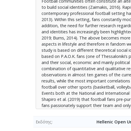
Football communities often constitute an alter
League), υποστηρίζουν ομάδες από τα μεγά
to build social identities (Zaimakis, 2016). Ra
των χαμηλότερων κατηγοριών του ελληνικο
contemporary professional football setting hav
παρακολούθησης των αγώνων στην τηλεόραση
2013). Within this setting, fans constantly modi
διαμορφώνεται κυρίως από τη σύνδεση με το
addition, the need for further research regardi
ιστορικούς παράγοντες (π.χ. Sayilkan et al.,
and identities has increasingly been highlighted 
πολιτικά και συμμετέχουν στις εκλογές, το 
2019; Burns, 2014). The above becomes more c
Συνεπώς, το πολιτικό τους προφίλ δεν ταυτί
aspects in lifestyle and therefore in fandom wer
απόψεις τους σχετικά με παράγοντες που α
study is based on different theoretical social
επεσήμαναν, με κυριότερα τη διαφθορά των 
based on P.A.O.K. fans (one of Thessaloniki’s 
γήπεδα, την έλλειψη υποδομών και αθλητικ
and their social, economic and mainly politica
combination of quantitative and qualitative r
Τα συμπεράσματα της έρευνας συνεισφέρουν
observations in almost ten games of the curren
οπαδικών κοινοτήτων, τη διαμόρφωση της οπ
results, while the most important correlatio
οργάνωσης, της λειτουργίας, και της εικόν
football over other sports (basketball, volley
ανεξαρτήτως φύλου. Μπορούν επιπλέον να σ
Events both at the National and International 
πολιτικών από την πολιτεία και αρμόδιους 
Shapiro et al. (2019) that football fans pre-p
να ενισχυθεί σε κάθε του μορφή.
fans passionately support their team and onl
about lower category national teams, while f
Fandom is determined primarily by the family b
Εκδότης
Hellenic Open Un
factors to a lesser extent. (e.g. Sayilkan et al.,
not belong to a political party in majority. An