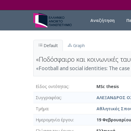
Skip to main content
Main navigation
Αναζήτηση
Π
Default
Graph
«Ποδόσφαιρο και κοινωνικές ταυ
«Football and social identities: The cas
Είδος οντότητας
MSc thesis
Συγγραφέας
ΑΛΕΞΑΝΔΡΟΣ Ο
Τμήμα
Αθλητικές Σπου
Ημερομηνία έργου
19 Φεβρουαρίου
Γλώσσα του έργου
Ελληνικά