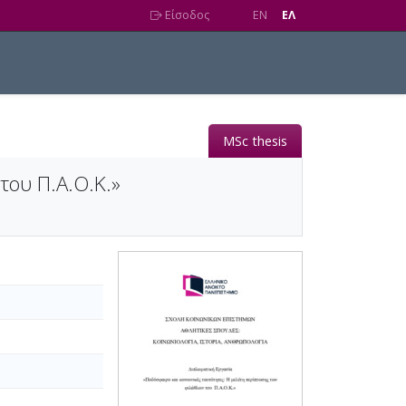
Είσοδος
EN
EΛ
MSc thesis
του Π.Α.Ο.Κ.»