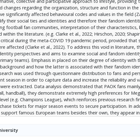
native, collective and participative approach to lifestyle, providing
λα ευρωπαϊκά πρωταθλήματα του εξωτερικού, δεν τους απασχολ
pid changes regarding the organization, structure and function in the
ύ ποδοσφαίρου ενώ οι απομακρυσμένοι οπαδοί συμμετέχουν κυρ
e significantly affected behavioural codes and values in the field (Z
. Επιπλέον, υπάρχει υψηλός βαθμός ταυτοποίησης με την ομάδα
fy their social ties and identities and therefore their fandom identiti
ν πατέρα ή κάποιο συγγενικό/φιλικό πρόσωπο και από τοπικούς 
ng football fan communities, interpretation of their characteristics,
 2021). Η πολιτική τους ταυτότητα είναι θολή. Παρόλο που είναι ενε
within the literature. (e.g. Clarke et al., 2022; Hirschon, 2020; Shapiro
δείγμα δε φάνηκε να ανήκει στην πλειοψηφία του σε κάποιο κόμμα 
ritical during the meta-COVID 19 pandemic period, provided that s
ζεται ιδιαίτερα με το οπαδικό τους προφίλ. Ενδιαφέρουσες ήταν κ
e affected (Clarke et al., 2022). To address this void in literature, t
ποστρέφουν τη συμμετοχή τους στον αθλητισμό και τα προβλήματ
 identity perspectives and aims to examine social and fandom identit
παραγόντων του ποδοσφαίρου, τις ελλείψεις στους Συνδέσμους, 
primary teams). Emphasis in placed on their degree of identity with 
ών εγκαταστάσεων και τη χαμηλή κουλτούρα των Ελλήνων φιλάθλ
l background and how the latter is associated with their fandom iden
esearch was used through questionnaire distribution to fans and per
 στην ήδη υπάρχουσα βιβλιογραφία σχετικά με την κατανόηση τ
t season in order to capture data and increase the reliability and va
αδικής ταυτότητας, παρέχοντας χρήσιμες κατευθύνσεις για τη βε
ns were extracted. Data analysis demonstrated that PAOK fans mainl
ας των Συνδέσμων, ώστε να προσελκύονται οπαδοί όλων των ηλικι
ball, handball), they demonstrate extremely high preferences for Me
υμβάλουν στη χάραξη της κατάλληλης στρατηγικής και των κατά
level (e.g. Champions League), which reinforces previous research fi
φορείς, προκειμένου η οπαδική συμμετοχή να ενθαρρυνθεί και ο 
urchase tickets for major season events to secure participation. In a
y support famous European teams besides their own, they appear in
ans living abroad express their fandom mainly by watching games t
ackground (mainly from father to son) and local, historical and trad
iversity
 2021). Their political identity is not particularly clear. Although they
other interesting finding is that PAOK fans were not discouraged to p