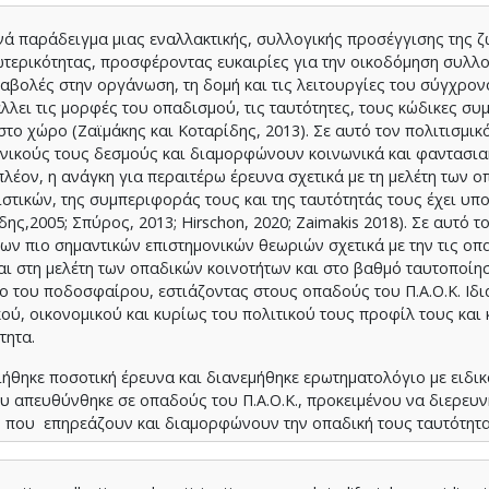
ά παράδειγμα μιας εναλλακτικής, συλλογικής προσέγγισης της ζ
ωτερικότητας, προσφέροντας ευκαιρίες για την οικοδόμηση συλλ
εταβολές στην οργάνωση, τη δομή και τις λειτουργίες του σύγχρο
ει τις μορφές του οπαδισμού, τις ταυτό­τητες, τους κώδικες σ
ο χώρο (Ζαϊμάκης και Κοταρίδης, 2013). Σε αυτό τον πολιτισμικ
ικούς τους δεσμούς και διαμορφώνουν κοινωνικά και φαντασια
λέον, η ανάγκη για περαιτέρω έρευνα σχετικά με τη μελέτη των 
στικών, της συμπεριφοράς τους και της ταυτότητάς τους έχει υπ
ς,2005; Σπύρος, 2013; Hirschon, 2020; Zaimakis 2018). Σε αυτό το
ων πιο σημαντικών επιστημονικών θεωριών σχετικά με την τις οπ
αι στη μελέτη των οπαδικών κοινοτήτων και στο βαθμό ταυτοποίη
 του ποδοσφαίρου, εστιάζοντας στους οπαδούς του Π.Α.Ο.Κ. Ιδι
ού, οικονομικού και κυρίως του πολιτικού τους προφίλ τους και
τητα.
ιήθηκε ποσοτική έρευνα και διανεμήθηκε ερωτηματολόγιο με ειδικ
 απευθύνθηκε σε οπαδούς του Π.Α.Ο.Κ., προκειμένου να διερευνή
ες που επηρεάζουν και διαμορφώνουν την οπαδική τους ταυτότητ
ότι οι οπαδοί του ΠΑΟΚ παρακολουθούν κυρίως ποδόσφαιρο, δε
σε τοπικό όσο και διεθνές επίπεδο (π.χ. mega soccer events, Cha