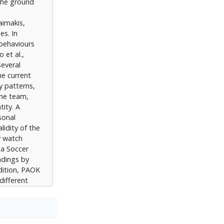
 the ground
ούν αγώνες
ίως μέσω
aimakis,
, η οποία
es. In
και
 behaviours
ργοί
 et al.,
πολιτικά.
everal
αι οι
he current
α που
y patterns,
τη βία στα
the team,
ων.
tity. A
sonal
ων
lidity of the
λτίωση της
y watch
ών και
ga Soccer
λληλων
ndings by
αθλητισμός
ddition, PAOK
different
hrough TV.
itional
 vote they do
articipate in