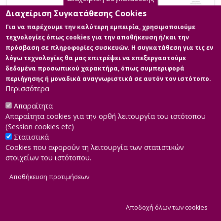
Διαχείριση Συγκατάθεσης Cookies
Για να παρέχουμε την καλύτερη εμπειρία, χρησιμοποιούμε
τεχνολογίες όπως cookies για την αποθήκευση ή/και την
πρόσβαση σε πληροφορίες συσκευών. Η συγκατάθεση για τις εν
λόγω τεχνολογίες θα μας επιτρέψει να επεξεργαστούμε
δεδομένα προσωπικού χαρακτήρα, όπως συμπεριφορά
περιήγησης ή μοναδικά αναγνωριστικά σε αυτόν τον ιστότοπο.
Περισσότερα
Απαραίτητα
Απαραίτητα cookies για την ορθή λειτουργία του ιστότοπου
(Session cookies etc)
Στατιστικά
Cookies που αφορούν τη λειτουργία των στατιστικών
στοιχείων του ιστότοπου.
Αποθήκευση προτιμήσεων
|
Developed by
INTEROPTICS
Powered by
ReasonableGraph.org
|
Δήλωση Προσβασιμότητας
CMS Login
Α
Αποδοχή όλων των cookies