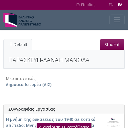
Skip to main content
Είσοδος
EN
EΛ
Default
Student
ΠΑΡΑΣΚΕΥΗ-ΔΑΝΑΗ ΜΑΝΩΛΑ
Μεταπτυχιακός
Δημόσια Ιστορία (ΔΙΣ)
Συγγραφέας Εργασίας
Η μνήμη της δεκαετίας του 1940 σε τοπικό
επίπεδο: Μνημονικοί τόποι στην Κέρκυρα
Διαχείριση Συγκατάθεσης