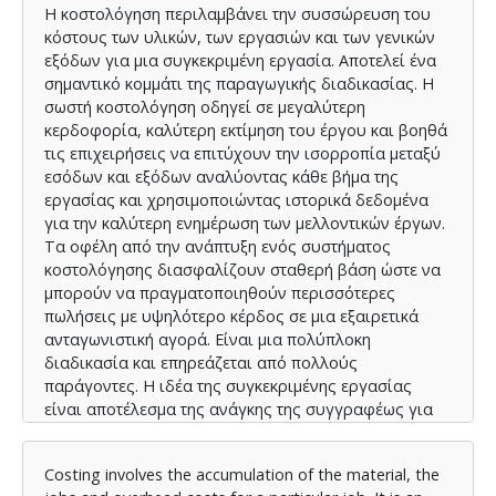
Η κοστολόγηση περιλαμβάνει την συσσώρευση του
κόστους των υλικών, των εργασιών και των γενικών
εξόδων για μια συγκεκριμένη εργασία. Αποτελεί ένα
σημαντικό κομμάτι της παραγωγικής διαδικασίας. Η
σωστή κοστολόγηση οδηγεί σε μεγαλύτερη
κερδοφορία, καλύτερη εκτίμηση του έργου και βοηθά
τις επιχειρήσεις να επιτύχουν την ισορροπία μεταξύ
εσόδων και εξόδων αναλύοντας κάθε βήμα της
εργασίας και χρησιμοποιώντας ιστορικά δεδομένα
για την καλύτερη ενημέρωση των μελλοντικών έργων.
Τα οφέλη από την ανάπτυξη ενός συστήματος
κοστολόγησης διασφαλίζουν σταθερή βάση ώστε να
μπορούν να πραγματοποιηθούν περισσότερες
πωλήσεις με υψηλότερο κέρδος σε μια εξαιρετικά
ανταγωνιστική αγορά. Είναι μια πολύπλοκη
διαδικασία και επηρεάζεται από πολλούς
παράγοντες. Η ιδέα της συγκεκριμένης εργασίας
είναι αποτέλεσμα της ανάγκης της συγγραφέως για
την οργάνωση της εμπειρικής και διάσπαρτης γνώσης
και της παρουσίασης των νέων τεχνολογικών
Costing involves the accumulation of the material, the
εξελίξεων στο θέμα της κοστολόγησης.