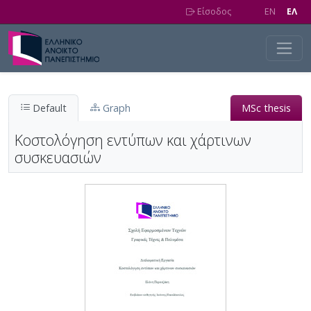
Skip to main content
Είσοδος
EN
EΛ
Default
Graph
MSc thesis
Κοστολόγηση εντύπων και χάρτινων
συσκευασιών