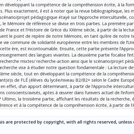
 en développant la compétence de la compréhension écrite, à la for
ροφέρει : Χάρη στην ανάγνωση των αναφερθέντων γραπτών ντοκο
sés. Plus exactement, il est à noter que la revue bibliographique, le
 λόγου, έχοντας ως απαρχή τη Διαπολιτισμική προσέγγιση, οι
 scénario/projet pédagogique étayé sur l’Approche interculturelle, 
ντικοί(κές), συνειδητοί(τές) αναγνώστες/αναγνώστριες. Ο ρόλος 
, le Mémoire de référence se divise en trois parties. La première par
FLÉ είναι γι’αυτό το στόχο καταλυτικός.
de France et l’Histoire de Grèce du XXème siècle, à partir de la lectur
ent le point de repère de notre Mémoire, en tant qu’ère de notre 
re vie commune de solidarité européenne entre les membres de l’Un
 cette ère, est incontournable. Ensuite, cette partie présente l’Appr
’enseignement des langues vivantes. La deuxième partie focalise l’int
 recherche mixtes/ recherche-action ainsi que le scénario/projet pé
 recherche vise à étudier notre question fondamentale : La lecture 
 XXème siècle, tout en développant la compétence de la compréhensio
enant(e)s de FLÉ (élèves du lycée/niveau B2/B2+ selon le Cadre Eur
en effet, d’un apport déterminant, à partir de l’Approche intercultur
ens conscients/avisés, aptes à œuvrer dans l’univers actuel de l’infor
ltimo, la troisième partie, affichant les résultats de la recherche, 
férence et à la compétence de la compréhension écrite, à partir de l
utur(e)s lecteurs/lectrices conscient(e)s. Le rôle des enseignant(e)s d
is are protected by copyright, with all rights reserved, unless