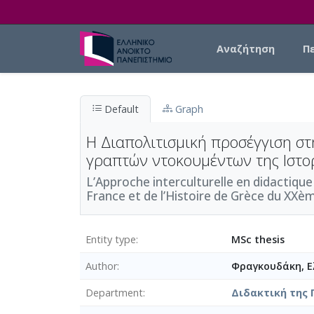
Skip to main content
Main navigation
Αναζήτηση
Π
Default
Graph
Η Διαπολιτισμική προσέγγιση στ
γραπτών ντοκουμέντων της Ιστορ
L’Approche interculturelle en didactique
France et de l’Histoire de Grèce du XXème
Entity type
MSc thesis
Author
Φραγκουδάκη, Ε
Department
Διδακτική της 