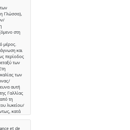
 των
νη Γλώσσα),
ν/
η
ζόμενο στη
ό μέρος.
νάγνωση και
 ως περίοδος
μεταξύ των
Στη
σκαλίας των
υνας/
ρευνα αυτή
της Γαλλίας
από τη
ου λυκείου/
ντως, κατά
γνωστών
ξιών μέσα
rance et de
 μέρος, που