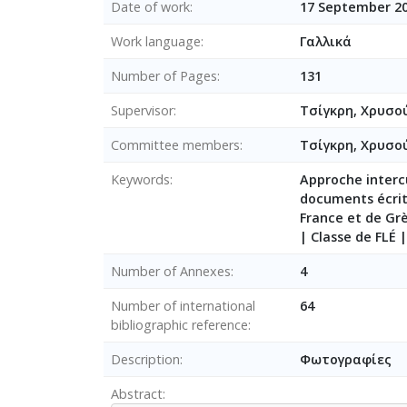
Date of work
17 September 20
Work language
Γαλλικά
Number of Pages
131
Supervisor
Τσίγκρη, Χρυσο
Committee members
Τσίγκρη, Χρυσ
Keywords
Approche interc
documents écri
France et de Gr
| Classe de FLÉ 
Number of Annexes
4
Number of international
64
bibliographic reference
Description
Φωτογραφίες
Abstract