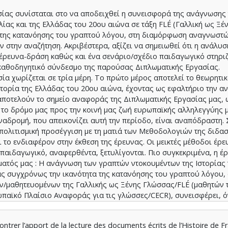
ίας συνίσταται στο να αποδειχθεί η συνεισφορά της ανάγνωσης
ίας και της Ελλάδας του 20ου αιώνα σε τάξη FLÉ (Γαλλική ως Ξέ
 της κατανόησης του γραπτού λόγου, στη διαμόρφωση αναγνωστώ
 στην αναζήτηση. Ακριβέστερα, αξίζει να σημειωθεί ότι η ανάλυσ
/έρευνα-δράση καθώς και ένα σενάριο/σχέδιο παιδαγωγικό στηρι
 καθοδηγητικό σύνδεσμο της παρούσας Διπλωματικής Εργασίας.
ία χωρίζεται σε τρία μέρη. Το πρώτο μέρος αποτελεί το θεωρητικ
Ιστορία της Ελλάδας του 20ου αιώνα, έχοντας ως εφαλτήριο την α
αποτελούν το σημείο αναφοράς της Διπλωματικής Εργασίας μας,
 το δρόμο μας προς την κοινή μας ζωή ευρωπαϊκής αλληλεγγύης 
ναδρομή, που απεικονίζει αυτή την περίοδο, είναι αναπόδραστη. 
απολιτισμική προσέγγιση με τη ματιά των Μεθοδολογιών της διδα
 το ενδιαφέρον στην έκθεση της έρευνας. Οι μεικτές μέθοδοι έρε
παιδαγωγικό, αναφερθέντα, ξετυλίγονται. Πιο συγκεκριμένα, η έ
ματός μας : Η ανάγνωση των γραπτών ντοκουμέντων της Ιστορίας 
ας συγχρόνως την ικανότητα της κατανόησης του γραπτού λόγου, 
/μαθητευομένων της Γαλλικής ως Ξένης Γλώσσας/FLÉ (μαθητών τ
παϊκό Πλαίσιο Αναφοράς για τις γλώσσες/CECR), συνεισφέρει, ό
Διαπολιτισμική προσέγγιση, προκειμένου για τη διαμόρφωση ανα
ν στην αναζήτηση, ικανών να εργάζονται υπηρετώντας στόχους α
trer l’apport de la lecture des documents écrits de l’Histoire de F
και της επικοινωνίας μέσω του γραπτού λόγου ; Τέλος, το τρίτο