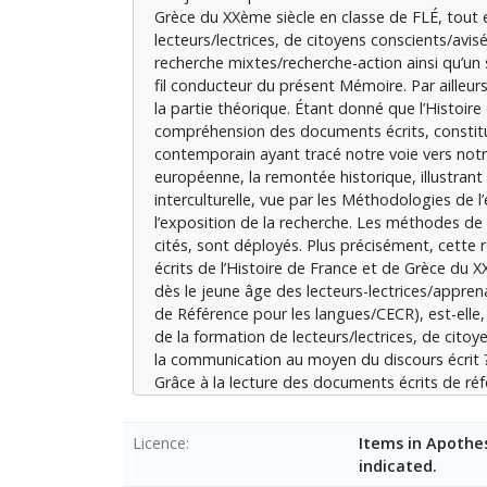
Grèce du XXème siècle en classe de FLÉ, tout
φανερώνει τα αποτελέσματα της έρευνας, π
lecteurs/lectrices, de citoyens conscients/avi
στην ικανότητα της κατανόησης του γραπτού
recherche mixtes/recherche-action ainsi qu’un
μαθητευόμενοί(μενές) μας θα είναι οι μελλο
fil conducteur du présent Mémoire. Par ailleurs
διδασκόντων της Γαλλικής ως Ξένης Γλώσσας/
la partie théorique. Étant donné que l’Histoire 
compréhension des documents écrits, constitu
contemporain ayant tracé notre voie vers not
européenne, la remontée historique, illustrant
interculturelle, vue par les Méthodologies de l
l’exposition de la recherche. Les méthodes de
cités, sont déployés. Plus précisément, cette
écrits de l’Histoire de France et de Grèce du
dès le jeune âge des lecteurs-lectrices/appr
de Référence pour les langues/CECR), est-elle, 
de la formation de lecteurs/lectrices, de citoy
la communication au moyen du discours écrit ? U
Grâce à la lecture des documents écrits de ré
interculturelle, nos apprenant(e)s seront les f
catalyseur.
Licence
Items in Apothes
indicated.