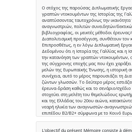
Ο στόχος της παρούσας Διπλωματικής Εργασ
γραπτών ντοκουμέντων της Ιστορίας της Γαλλ
αναπτύσσοντας ταυτοχρόνως την ικανότητα
αναγνωστριών, πολιτών συνειδητών/δεκτικών
βιβλιογραφίας, οι μεικτές μέθοδοι έρευνας
Διαπολιτισμική προσέγγιση, συνθέτουν τον
Επιπροσθέτως, η εν λόγω Διπλωματική Εργασ
Δεδομένου ότι η Ιστορία της Γαλλίας και η 
την κατανόηση των γραπτών ντοκουμέντων, 
της σύγχρονης εποχής μας που έχει χαράξει
μελών της Ευρωπαϊκής Ένωσης, η ιστορική α
συνέχεια, αυτό το μέρος παρουσιάζει τη Δι
ζώντων γλωσσών. Το δεύτερο μέρος εστιάζει
έρευνα-δράση καθώς και το σενάριο/σχέδιο 
στοχεύει στη μελέτη του θεμελιώδους ερωτή
και της Ελλάδας του 20ου αιώνα, κατακτώντ
νεαρή ηλικία των αναγνωστών-αναγνωστριών
επιπέδου B2/B2+ σύμφωνα με το Κοινό Ευρω
τρόπο καθοριστικό, έχοντας ως απαρχή τη 
αναγνωστριών, πολιτών συνειδητών/δεκτικώ
L’objectif du présent Mémoire consiste à démon
στο σημερινό περιβάλλον της πληροφόρησης 