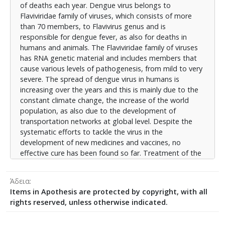
of deaths each year. Dengue virus belongs to
παρόν περιορίζεται σε προσπάθειες ελέγχου του
Flaviviridae family of viruses, which consists of more
πληθυσμού των κουνουπιών του γένους Aedes, που
than 70 members, to Flavivirus genus and is
είναι φορείς της νόσου, καθώς και με χρήση ενός
responsible for dengue fever, as also for deaths in
εμβολίου που έχει περιορισμένη εφαρμογή στον
humans and animals. The Flaviviridae family of viruses
γενικό πληθυσμό. Σκοπός της παρούσας
has RNA genetic material and includes members that
διπλωματικής εργασίας είναι να γίνει μια
cause various levels of pathogenesis, from mild to very
ολοκληρωμένη παρουσίαση για τη σοβαρή
severe. The spread of dengue virus in humans is
υγειονομική απειλή που διαρκεί πολλές δεκαετίες και
increasing over the years and this is mainly due to the
οφείλεται στους τέσσερις ορότυπους του δάγκειου
constant climate change, the increase of the world
ιού της οικογένειας των ιών Flaviviridae. Η δομή της
population, as also due to the development of
εργασίας ξεκινά με το πρώτο κεφάλαιο που αποτελεί
transportation networks at global level. Despite the
μια εισαγωγή στους ιούς. Εν συνεχεία στο δεύτερο
systematic efforts to tackle the virus in the
κεφάλαιο γίνεται μια επισκόπηση της οικογένειας
development of new medicines and vaccines, no
των ιών Flaviviridae. Στο τρίτο κεφάλαιο γίνεται μια
effective cure has been found so far. Treatment of the
ενδελεχής παρουσίαση του δάγκειου ιού όσον
four dengue virus serotypes is currently limited at
αφορά την προέλευση, τον κύκλο ζωής, τη
efforts to control the population of Aedes mosquitoes
μορφολογία, τις πρωτεΐνες του ιού, τις επιπτώσεις
Άδεια
that carry the disease, as well as the use of a vaccine
στην οικονομία, καθώς και τις προσπάθειες
Items in Apothesis are protected by copyright, with all
with limited application to the general population. The
αντιμετώπισης της απειλής. Το τέταρτο κεφάλαιο
rights reserved, unless otherwise indicated.
purpose of this dissertation is to comprehensively
επικεντρώνεται στις πρωτεΐνες NS2b/NS3 στους
present the serious health threat that lasts for
τέσσερις ορότυπους του δάγκειου ιού, που έχει