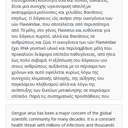
επιστημονική κοινότητα εδω και πολλές δεκαετίες.
Είναι μια συνεχής υγειονομική απειλή με
εκατομμύρια μολύνσεις και χιλιάδες θανάτους
ετησίως. Ο δάγκειος ιός ανήκει στην οικογένεια των
ιών Flaviviridae, που αποτελείται από περισσότερα
από 70 μέλη, στο γένος Flavivirus και ευθύνεται για
τον δάγκειο πυρετό, αλλά και θανάτους σε
ανθρώπους και ζώα. Η οικογένεια των ιών Flaviviridae
έχει RNA γενετικό υλικό και περιλαμβάνει μέλη που
προκαλούν διάφορα επίπεδα παθογένειας, από ήπια
έως πολύ σοβαρά. Η εξάπλωση του δάγκειου ιού
στους ανθρώπους αυξάνεται με το πέρασμα των
χρόνων και αυτό οφείλεται κυρίως λόγω της
συνεχούς κλιματικής αλλαγής, της αύξησης του
παγκόσμιου πληθυσμού αλλά και λόγω της
ανάπτυξης των δικτύων μετακίνησης σε παγκόσμιο
επίπεδο. Παρά τις συστηματικές προσπάθειες που
γίνονται για την αντιμετώπιση του ιού στον τομέα της
ανάπτυξης νέων φαρμάκων και στον τομέα των
Dengue virus has been a major concern of the global
εμβολίων, προς το παρόν δεν έχει βρεθεί
scientific community for many decades. It is a constant
αποτελεσματική θεραπεία. Η αντιμετώπιση των
health threat with millions of infections and thousands
τεσσάρων ορότυπων του δάγκειου ιού προς το