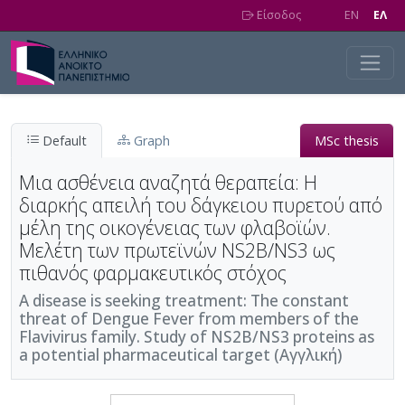
Skip to main content
Είσοδος
EN
EΛ
Default
Graph
MSc thesis
Μια ασθένεια αναζητά θεραπεία: Η
διαρκής απειλή του δάγκειου πυρετού από
μέλη της οικογένειας των φλαβοϊών.
Μελέτη των πρωτεϊνών NS2B/NS3 ως
πιθανός φαρμακευτικός στόχος
A disease is seeking treatment: The constant
threat of Dengue Fever from members of the
Flavivirus family. Study of NS2B/NS3 proteins as
a potential pharmaceutical target (Αγγλική)