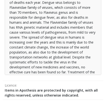
of deaths each year. Dengue virus belongs to
παρόν περιορίζεται σε προσπάθειες ελέγχου του
Flaviviridae family of viruses, which consists of more
πληθυσμού των κουνουπιών του γένους Aedes, που
than 70 members, to Flavivirus genus and is
είναι φορείς της νόσου, καθώς και με χρήση ενός
responsible for dengue fever, as also for deaths in
εμβολίου που έχει περιορισμένη εφαρμογή στον
humans and animals. The Flaviviridae family of viruses
γενικό πληθυσμό. Σκοπός της παρούσας
has RNA genetic material and includes members that
διπλωματικής εργασίας είναι να γίνει μια
cause various levels of pathogenesis, from mild to very
ολοκληρωμένη παρουσίαση για τη σοβαρή
severe. The spread of dengue virus in humans is
υγειονομική απειλή που διαρκεί πολλές δεκαετίες και
increasing over the years and this is mainly due to the
οφείλεται στους τέσσερις ορότυπους του δάγκειου
constant climate change, the increase of the world
ιού της οικογένειας των ιών Flaviviridae. Η δομή της
population, as also due to the development of
εργασίας ξεκινά με το πρώτο κεφάλαιο που αποτελεί
transportation networks at global level. Despite the
μια εισαγωγή στους ιούς. Εν συνεχεία στο δεύτερο
systematic efforts to tackle the virus in the
κεφάλαιο γίνεται μια επισκόπηση της οικογένειας
development of new medicines and vaccines, no
των ιών Flaviviridae. Στο τρίτο κεφάλαιο γίνεται μια
effective cure has been found so far. Treatment of the
ενδελεχής παρουσίαση του δάγκειου ιού όσον
four dengue virus serotypes is currently limited at
αφορά την προέλευση, τον κύκλο ζωής, τη
efforts to control the population of Aedes mosquitoes
μορφολογία, τις πρωτεΐνες του ιού, τις επιπτώσεις
Licence
that carry the disease, as well as the use of a vaccine
στην οικονομία, καθώς και τις προσπάθειες
Items in Apothesis are protected by copyright, with all
with limited application to the general population. The
αντιμετώπισης της απειλής. Το τέταρτο κεφάλαιο
rights reserved, unless otherwise indicated.
purpose of this dissertation is to comprehensively
επικεντρώνεται στις πρωτεΐνες NS2b/NS3 στους
present the serious health threat that lasts for
τέσσερις ορότυπους του δάγκειου ιού, που έχει