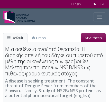
Skip to main content
Login
EN
EΛ
Default
Graph
MSc thesis
Μια ασθένεια αναζητά θεραπεία: Η
διαρκής απειλή του δάγκειου πυρετού από
μέλη της οικογένειας των φλαβοϊών.
Μελέτη των πρωτεϊνών NS2B/NS3 ως
πιθανός φαρμακευτικός στόχος
A disease is seeking treatment: The constant
threat of Dengue Fever from members of the
Flavivirus family. Study of NS2B/NS3 proteins as
a potential pharmaceutical target (english)