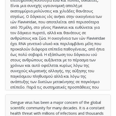
επιστημονική κοινότητα εδω και πολλές δεκαετίες.
Είναι μια συνεχής υγειονομική απειλή με
εκατομμύρια μολύνσεις και χιλιάδες θανάτους
ετησίως. Ο δάγκειος ιός ανήκει στην οικογένεια των
ιών Flaviviridae, που αποτελείται από περισσότερα
από 70 μέλη, στο γένος Flavivirus και ευθύνεται για
τον δάγκειο πυρετό, αλλά και θανάτους σε
ανθρώπους και ζώα. Η οικογένεια των ιών Flaviviridae
έχει RNA γενετικό υλικό και περιλαμβάνει μέλη που
προκαλούν διάφορα επίπεδα παθογένειας, από ήπια
έως πολύ σοβαρά. Η εξάπλωση του δάγκειου ιού
στους ανθρώπους αυξάνεται με το πέρασμα των
χρόνων και αυτό οφείλεται κυρίως λόγω της
συνεχούς κλιματικής αλλαγής, της αύξησης του
παγκόσμιου πληθυσμού αλλά και λόγω της
ανάπτυξης των δικτύων μετακίνησης σε παγκόσμιο
επίπεδο. Παρά τις συστηματικές προσπάθειες που
γίνονται για την αντιμετώπιση του ιού στον τομέα της
ανάπτυξης νέων φαρμάκων και στον τομέα των
Dengue virus has been a major concern of the global
εμβολίων, προς το παρόν δεν έχει βρεθεί
scientific community for many decades. It is a constant
αποτελεσματική θεραπεία. Η αντιμετώπιση των
health threat with millions of infections and thousands
τεσσάρων ορότυπων του δάγκειου ιού προς το