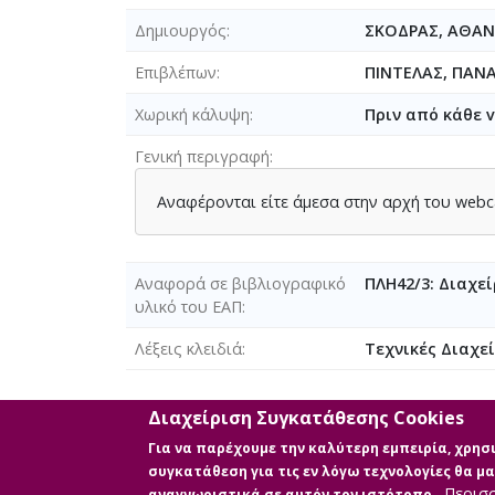
Δημιουργός
ΣΚΟΔΡΑΣ, ΑΘΑΝ
Επιβλέπων
ΠΙΝΤΕΛΑΣ, ΠΑΝ
Χωρική κάλυψη
Πριν από κάθε v
Γενική περιγραφή
Αναφέρονται είτε άμεσα στην αρχή του webca
Αναφορά σε βιβλιογραφικό
ΠΛΗ42/3: Διαχε
υλικό του ΕΑΠ
Λέξεις κλειδιά
Τεχνικές Διαχεί
Διαχείριση Συγκατάθεσης Cookies
Διαθέσιμα ψηφιακά αρχεία
Για να παρέχουμε την καλύτερη εμπειρία, χρη
συγκατάθεση για τις εν λόγω τεχνολογίες θα 
Περισ
αναγνωριστικά σε αυτόν τον ιστότοπο.