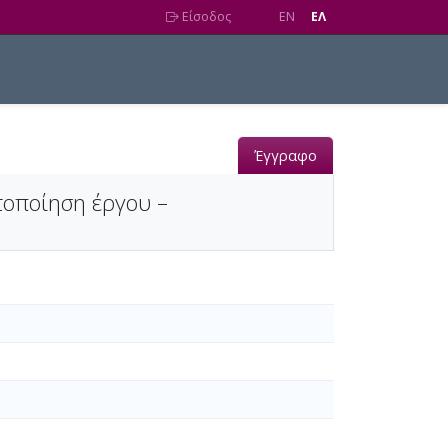
Είσοδος
EN
EΛ
Έγγραφο
τοποίηση έργου –