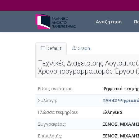
Skip to main content
Main navigation
Αναζήτηση
Π
Default
Graph
Τεχνικές Διαχείρισης Λογισμικο
Χρονοπρογραμματισμός Έργου (
Είδος οντότητας
Ψηφιακό τεκμήρ
Συλλογή
ΠΛΗ42 Ψηφιακό
Γλώσσα τεκμηρίου
Ελληνικά
Συγγραφέας
ΞΕΝΟΣ, ΜΙΧΑΛΗ
Επιμελητής
ΞΕΝΟΣ, ΜΙΧΑΛΗ