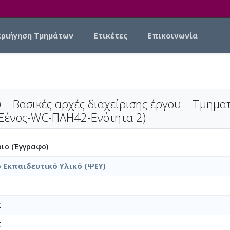
εριήγηση Τμημάτων
Ετικέτες
Επικοινωνία
ύ – Βασικές αρχές διαχείρισης έργου – Τμημα
Ξένος-WC-ΠΛΗ42-Ενότητα 2)
ιο (Έγγραφο)
 Εκπαιδευτικό Υλικό (ΨΕΥ)
Σ
Σ