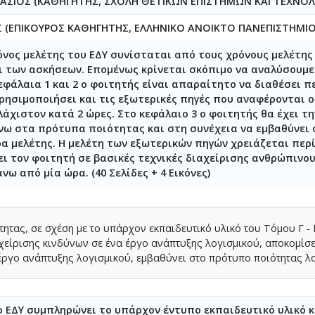
ΑΣΙΟΣ (ΚΑΘΗΓΗΤΗΣ, ΣΧΟΛΗ ΘΕΤΙΚΩΝ ΕΠΙΣΤΗΜΩΝ ΚΑΙ ΤΕΧΝΟΛ
Σ (ΕΠΙΚΟΥΡΟΣ ΚΑΘΗΓΗΤΗΣ, ΕΛΛΗΝΙΚΟ ΑΝΟΙΚΤΟ ΠΑΝΕΠΙΣΤΗΜΙΟ
όνος μελέτης του ΕΔΥ συνίσταται από τους χρόνους μελέτης 
ι των ασκήσεων. Επομένως κρίνεται σκόπιμο να αναλύσουμε 
εφάλαια 1 και 2 ο φοιτητής είναι απαραίτητο να διαθέσει π
χρησιμοποιήσει και τις εξωτερικές πηγές που αναφέρονται ο
άχιστον κατά 2 ώρες. Στο κεφάλαιο 3 ο φοιτητής θα έχει τη
νω στα πρότυπα ποιότητας και στη συνέχεια να εμβαθύνει σε
ρα μελέτης. Η μελέτη των εξωτερικών πηγών χρειάζεται περ
ει τον φοιτητή σε βασικές τεχνικές διαχείρισης ανθρώπινου
νω από μία ώρα. (40 Σελίδες + 4 Εικόνες)
τητας, σε σχέση με το υπάρχον εκπαιδευτικό υλικό του Τόμου Γ - 
αχείρισης κινδύνων σε ένα έργο ανάπτυξης λογισμικού, αποκομίσε
ργο ανάπτυξης λογισμικού, εμβαθύνει στο πρότυπο ποιότητας λο
ο ΕΔΥ συμπληρώνει το υπάρχον έντυπο εκπαιδευτικό υλικό κα