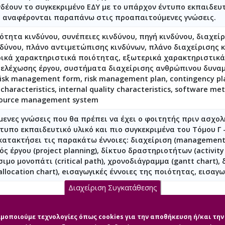
νδέουν το συγκεκριμένο ΕΔΥ με το υπάρχον έντυπο εκπαιδευτ
υ αναφέρονται παραπάνω στις προαπαιτούμενες γνώσεις.
ότητα κινδύνου, συνέπειες κινδύνου, πηγή κινδύνου, διαχεί
δύνου, πλάνο αντιμετώπισης κινδύνων, πλάνο διαχείρισης 
ρικά χαρακτηριστικά ποιότητας, εξωτερικά χαρακτηριστικά 
ελέχωσης έργου, συστήματα διαχείρισης ανθρώπινου δυναμικού
risk management form, risk management plan, contingency pl
 characteristics, internal quality characteristics, software m
source management system
ενες γνώσεις που θα πρέπει να έχει ο φοιτητής πριν ασχολη
υπο εκπαιδευτικό υλικό και πιο συγκεκριμένα του Τόμου Γ -
κατακτήσει τις παρακάτω έννοιες: διαχείριση (management), 
 έργου (project planning), δίκτυο δραστηριοτήτων (activit
ρίσιμο μονοπάτι (critical path), χρονοδιάγραμμα (gantt char
 allocation chart), eισαγωγικές έννοιες της ποιότητας, εισα
Διαχείριση Συγκατάθεσης
σιμοποιούμε τεχνολογίες όπως cookies για την αποθήκευση ή/και τ