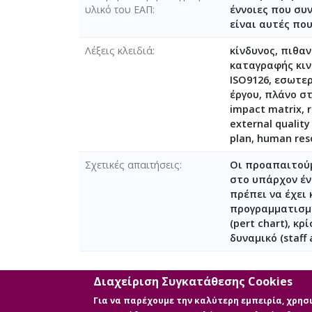
υλικό του ΕΑΠ
έννοιες που συ
είναι αυτές πο
Λέξεις κλειδιά
κίνδυνος, πιθαν
καταγραφής κιν
ISO9126, εσωτε
έργου, πλάνο στ
impact matrix, 
external quality
plan, human re
Σχετικές απαιτήσεις
Οι προαπαιτούμ
στο υπάρχον έντ
πρέπει να έχει 
προγραμματισμός
(pert chart), κ
δυναμικό (staff
Διαχείριση Συγκατάθεσης Cookies
Διαθέσιμα ψηφιακά αρχεία
Για να παρέχουμε την καλύτερη εμπειρία, χρη