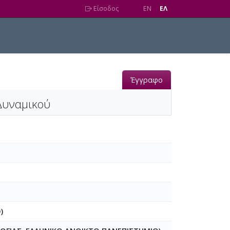
Είσοδος
EN
EΛ
Έγγραφο
 Δυναμικού
)