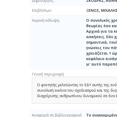
Δημιουργός
ΣΚΟΔΡΑΣ, ΑΘΑΝ
Επιβλέπων
ΞΕΝΟΣ, ΜΙΧΑΛΗ
Χωρική κάλυψη
Ο συνολικός χρ
θεωρίας όσο κα
Αρχικά για τα κ
ασκήσεις. Εάν 
σημαντικά, τουλ
γνώσεις του πά
χρειάζεται 1 ώ
κεφάλαιο εισάγ
γι’ αυτό παραπά
Γενική περιγραφή
Ο φοιτητής μελετώντας το ΕΔΥ αυτής της ενό
συνολική εικόνα του σχεδιασμού και της δι
διαχείρισης ανθρωπίνου δυναμικού σε ένα έ
Αναφορά σε βιβλιογραφικό
Το συγκεκριμέν