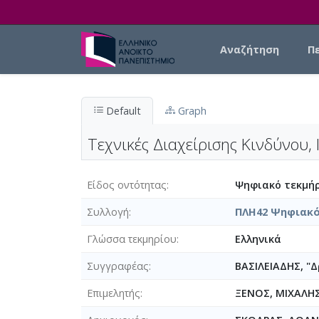
Skip to main content
Main navigation
Αναζήτηση
Π
Default
Graph
Τεχνικές Διαχείρισης Κινδύνου,
Είδος οντότητας
Ψηφιακό τεκμήρ
Συλλογή
ΠΛΗ42 Ψηφιακό
Γλώσσα τεκμηρίου
Ελληνικά
Συγγραφέας
ΒΑΣΙΛΕΙΑΔΗΣ, "
Επιμελητής
ΞΕΝΟΣ, ΜΙΧΑΛΗ