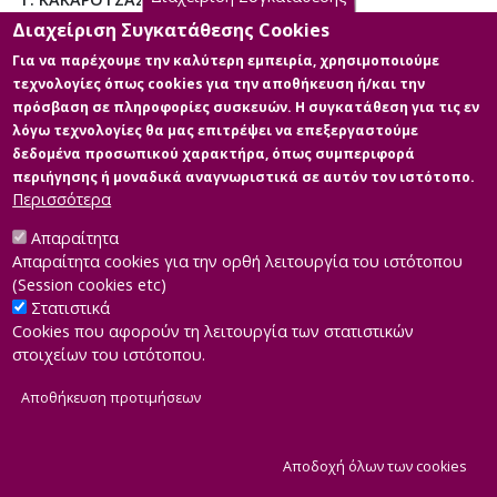
Διαχείριση Συγκατάθεσης Cookies
Για να παρέχουμε την καλύτερη εμπειρία, χρησιμοποιούμε
τεχνολογίες όπως cookies για την αποθήκευση ή/και την
Διαθέσιμα ψηφιακά αρχεία
πρόσβαση σε πληροφορίες συσκευών. Η συγκατάθεση για τις εν
λόγω τεχνολογίες θα μας επιτρέψει να επεξεργαστούμε
δεδομένα προσωπικού χαρακτήρα, όπως συμπεριφορά
περιήγησης ή μοναδικά αναγνωριστικά σε αυτόν τον ιστότοπο.
Περισσότερα
Απαραίτητα
Απαραίτητα cookies για την ορθή λειτουργία του ιστότοπου
(Session cookies etc)
Στατιστικά
Cookies που αφορούν τη λειτουργία των στατιστικών
στοιχείων του ιστότοπου.
Αποθήκευση προτιμήσεων
|
Developed by
INTEROPTICS
Powered by
ReasonableGraph.org
|
Δήλωση Προσβασιμότητας
CMS Login
Α
Αποδοχή όλων των cookies