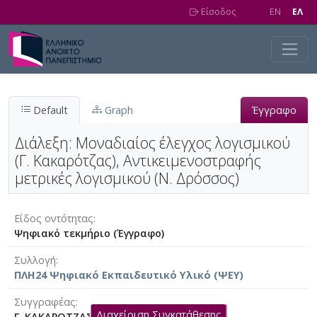
Skip to main content
Είσοδος
EN
EΛ
Default
Graph
Έγγραφο
Διάλεξη: Μοναδιαίος έλεγχος λογισμικού
(Γ. Κακαρότζας), Αντικειμενοστραφής
μετρικές λογισμικού (Ν. Δρόσσος)
Είδος οντότητας
Ψηφιακό τεκμήριο (Έγγραφο)
Συλλογή
ΠΛΗ24 Ψηφιακό Εκπαιδευτικό Υλικό (ΨΕΥ)
Συγγραφέας
Διαχείριση Συγκατάθεσης
Γ. ΚΑΚΑΡΟΤΖΑΣ, Ν. ΔΡΟΣΣΟΣ