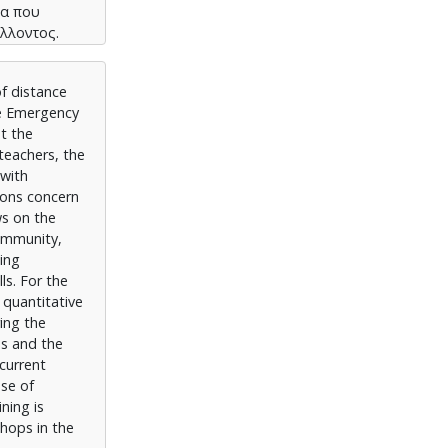
να που
λλοντος.
 τη χρήση
νάγκη για
f distance
ημάτων είτε
te Emergency
υνατόν
t the
teachers, the
 with
tions concern
ws on the
community,
ning
ls. For the
 quantitative
ing the
es and the
 current
use of
ning is
shops in the