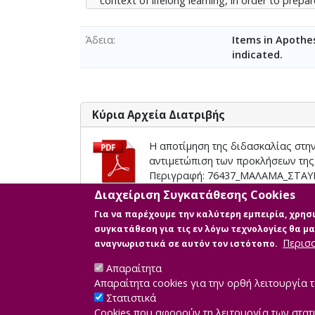
context of lifelong learning, in order to prepa
Άδεια
Items in Apothes
indicated.
Κύρια Αρχεία Διατριβής
Η αποτίμηση της διδασκαλίας στη
αντιμετώπιση των προκλήσεων της
Περιγραφή: 76437_ΜΑΛΑΜΑ_ΣΤΑΥ
Πληροφορίες: Κυρίως σώμα διπλω
Διαχείριση Συγκατάθεσης Cookies
Μέγεθος: 2.6 MB
Για να παρέχουμε την καλύτερη εμπειρία, χρη
συγκατάθεση για τις εν λόγω τεχνολογίες θα 
Περισ
αναγνωριστικά σε αυτόν τον ιστότοπο.
Απαραίτητα
Απαραίτητα cookies για την ορθή λειτουργία τ
Στατιστικά
Cookies που αφορούν τη λειτουργία των στατ