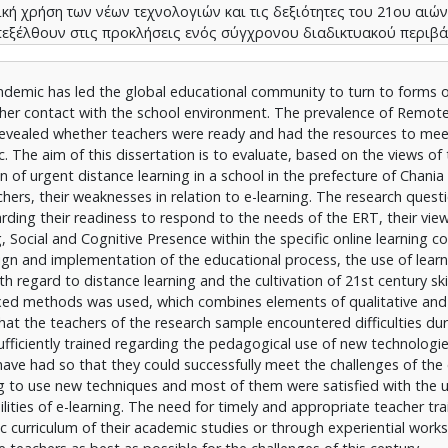
ή χρήση των νέων τεχνολογιών και τις δεξιότητες του 21ου αιώ
πεξέλθουν στις προκλήσεις ενός σύγχρονου διαδικτυακού περιβά
έες τεχνικές και στην πλειοψηφία τους ένιωσαν ικανοποίηση από
 δυνατότητες της τηλεκπαίδευσης. Υπογραμμίζεται, συνεπώς, η α
ndemic has led the global educational community to turn to forms o
ιδευτικών είτε μέσω του βασικού κορμού των πανεπιστημιακών τμ
acher contact with the school environment. The prevalence of Remo
της δια βίου μάθησης, προκειμένου να προετοιμαστούν όσο το δ
 revealed whether teachers were ready and had the resources to mee
 The aim of this dissertation is to evaluate, based on the views of 
of urgent distance learning in a school in the prefecture of Chania
chers, their weaknesses in relation to e-learning. The research ques
arding their readiness to respond to the needs of the ERT, their vie
 Social and Cognitive Presence within the specific online learning 
sign and implementation of the educational process, the use of lear
egard to distance learning and the cultivation of 21st century skil
mixed methods was used, which combines elements of qualitative and
at the teachers of the research sample encountered difficulties dur
ufficiently trained regarding the pedagogical use of new technologi
 have had so that they could successfully meet the challenges of the
ng to use new techniques and most of them were satisfied with the 
ties of e-learning. The need for timely and appropriate teacher trai
c curriculum of their academic studies or through experiential work