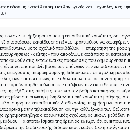
 Αποστάσεως Εκπαίδευση. Παιδαγωγικές και Τεχνολογικές Εφ
μ.)
 Covid-19 υπήρξε η αιτία που η εκπαιδευτική κοινότητα, σε παγκ
 εξ αποστάσεως εκπαίδευσης (εξΑΕ), προκειμένου να καταφέρει 
εκπαιδευτικών με το σχολικό περιβάλλον. Η επικράτηση της μορφή
ειτούργησε ως «δείκτης» που αποκάλυψε κατά πόσο οι εκπαιδευτ
νταποκριθούν στις εκπαιδευτικές προκλήσεις που δημιούργησε η 
 είναι να αποτιμηθεί, βάσει των απόψεων των εκπαιδευτικών, η 
ς της επείγουσας απομακρυσμένης διδασκαλίας σε σχολική μονάδ
φελος των εκπαιδευτικών, των αδυναμιών τους σε συνάρτηση με 
ατα αφορούν στη διερεύνηση των απόψεων των εκπαιδευτικών αν
κες της εξΑΕ, στις απόψεις τους για τον βαθμό κατάκτησης εκ μέρ
υσίας μέσα στη συγκεκριμένη διαδικτυακή κοινότητα μάθησης, στ
ν υλοποίηση της εκπαιδευτικής διαδικασίας, τη χρήση των συστη
αναφορικά με την τηλεκπαίδευση και την καλλιέργεια των δεξιοτή
σης χρησιμοποιήθηκε ο ερευνητικός σχεδιασμός μικτών μεθόδων 
 μεθόδου. Τα αποτελέσματα της έρευνας έδειξαν ότι οι εκπαιδευτι
 διάρκεια της διαδικτυακής διδασκαλίας, καθώς δεν ήταν έγκαιρα