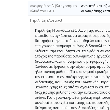
Αναφορά σε βιβλιογραφικό
Ανοικτή και εξ
υλικό του ΕΑΠ
Λιοναράκης (επι
Περίληψη (Abstract)
Περίληψη Η ραγδαία εξάπλωση της πανδημίας
επίπεδο, αναγκάστηκε να στραφεί σε μορφές
διατηρήσει την επαφή των μαθητών και των 
επείγουσας απομακρυσμένης διδασκαλίας, λ
διέθεταν την ετοιμότητα και τα εφόδια να α
Στόχος της παρούσας διπλωματικής εργασίας
διαδικασία κατά τη διάρκεια της εφαρμογή
Χανίων, με έμφαση στην αξιοποίηση, προς ό
ηλεκτρονική μάθηση. Τα ερευνητικά ερωτήμ
την ετοιμότητα ανταπόκρισής τους στις ανάγ
Διδακτικής, Κοινωνικής και Γνωστικής Παρο
ικανοποίησής τους από το σχεδιασμό και τη
διαχείρισης μάθησης και την εμπειρία τους 
αιώνα. Για τη συγκεκριμένη μελέτη περίπτω
συνδυάζει στοιχεία ποιοτικής και ποσοτικής
δείγματος αντιμετώπισαν δυσκολίες κατά τη