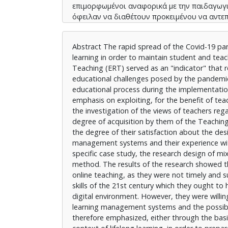
επιμορφωμένοι αναφορικά με την παιδαγωγικ
όφειλαν να διαθέτουν προκειμένου να αντε
Είχαν, όμως, διάθεση να χρησιμοποιήσουν ν
των συστημάτων διαχείρισης μάθησης και τις
Abstract The rapid spread of the Covid-19 pa
έγκαιρη και κατάλληλη επιμόρφωση των εκπα
learning in order to maintain student and te
μέσω βιωματικών εργαστηρίων στο πλαίσιο 
Teaching (ERT) served as an "indicator" that
καλύτερα για τις προκλήσεις του αιώνα μας.
educational challenges posed by the pandemic.
educational process during the implementation 
emphasis on exploiting, for the benefit of tea
the investigation of the views of teachers reg
degree of acquisition by them of the Teaching,
the degree of their satisfaction about the de
management systems and their experience with r
specific case study, the research design of 
method. The results of the research showed th
online teaching, as they were not timely and s
skills of the 21st century which they ought to
digital environment. However, they were willi
learning management systems and the possibili
therefore emphasized, either through the basi