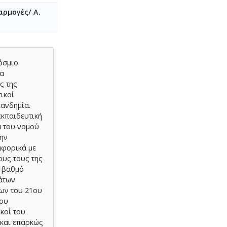
αρμογές/ Α.
όσμιο
να
ς της
ικοί
πανδημία.
εκπαιδευτική
α του νομού
την
αφορικά με
ους τους της
ο βαθμό
μάτων
των του 21ου
που
κοί του
 και επαρκώς