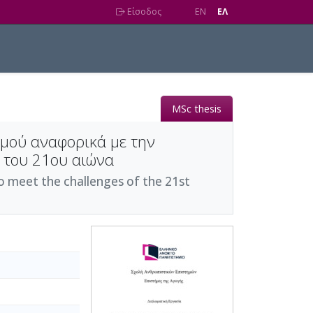
Είσοδος
EN
EΛ
MSc thesis
σμού αναφορικά με την
 του 21ου αιώνα
to meet the challenges of the 21st