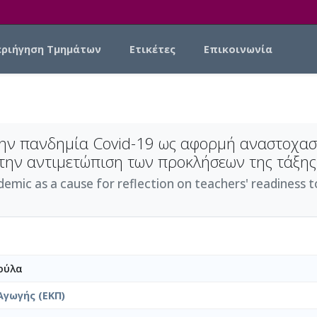
εριήγηση Τμημάτων
Ετικέτες
Επικοινωνία
την πανδημία Covid-19 ως αφορμή αναστοχα
στην αντιμετώπιση των προκλήσεων της τάξης
demic as a cause for reflection on teachers' readiness 
ούλα
Αγωγής (ΕΚΠ)