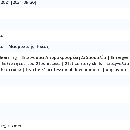
2021 [2021-09-26]
ία
ρία
|
Μαυροειδής, Ηλίας
e learning | Επείγουσα Απομακρυσμένη Διδασκαλία | Emerge
| δεξιότητες του 21ου αιώνα | 21st century skills | επαγγελμα
ευτικών | teachers' professional development | κορωνοϊός 
κες, εικόνα