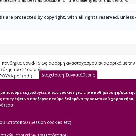
re teachers as best as possible for the challenges of this century.
is are protected by copyright, with all rights reserved, unless
ν πανδημία Covid-19 ως αφορμή αναστοχασμού αναφορικά με την 
 τάξης του 21ου αιώνα
Διαχείριση Συγκατάθεσης
ΡΟΥΛΑ.pdf (pdf)
ματικής
σιμοποιούμε τεχνολογίες όπως cookies για την αποθήκευση ή/και τ
μας επιτρέψει να επεξεργαστούμε δεδομένα προσωπικού χαρακτήρα
σότερα
ου ιστότοπου (Session cookies etc)
ιστικών στοιχείων του ιστότοπου.