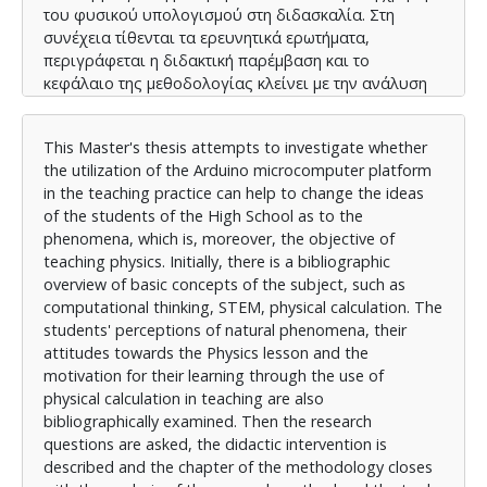
του φυσικού υπολογισμού στη διδασκαλία. Στη
συνέχεια τίθενται τα ερευνητικά ερωτήματα,
περιγράφεται η διδακτική παρέμβαση και το
κεφάλαιο της μεθοδολογίας κλείνει με την ανάλυση
της ερευνητικής μεθόδου και των εργαλείων που
χρησιμοποιήθηκαν. Ακολουθεί η αναλυτική
This Master's thesis attempts to investigate whether
παρουσίαση των αποτελεσμάτων με χρήση πινάκων
the utilization of the Arduino microcomputer platform
και κατάλληλων διαγραμμάτων και εξάγονται τα
in the teaching practice can help to change the ideas
σχετικά συμπεράσματα. Στα παραρτήματα της
of the students of the High School as to the
εργασίας δίνονται τα ερευνητικά εργαλεία
phenomena, which is, moreover, the objective of
(ερωτηματολόγια)
teaching physics. Initially, there is a bibliographic
overview of basic concepts of the subject, such as
computational thinking, STEM, physical calculation. The
students' perceptions of natural phenomena, their
attitudes towards the Physics lesson and the
motivation for their learning through the use of
physical calculation in teaching are also
bibliographically examined. Then the research
questions are asked, the didactic intervention is
described and the chapter of the methodology closes