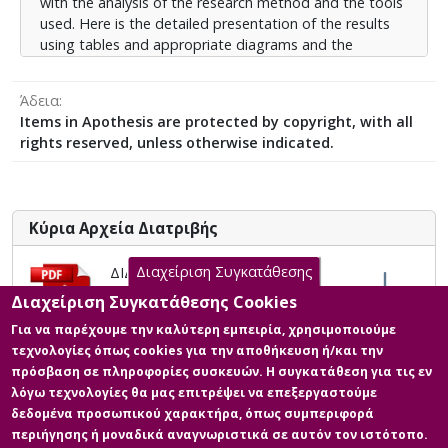
with the analysis of the research method and the tools
used. Here is the detailed presentation of the results
using tables and appropriate diagrams and the
relevant conclusions are drawn. In the annexes of the
thesis are given the research tools (questionnaires)
Άδεια
Items in Apothesis are protected by copyright, with all
rights reserved, unless otherwise indicated.
Κύρια Αρχεία Διατριβής
Διαχείριση Συγκατάθεσης
ΔΙΔΑΚΤΙΚΗ ΑΞΙΟΠΟΙΗΣΗ ΤΗΣ
ΜΙΚΡΟΫΠΟΛΟΓΙΣΤΙΚΗΣ
Διαχείριση Συγκατάθεσης Cookies
ΠΛΑΤΦΟΡΜΑΣ ARDUINO ΓΙΑ ΤΗΝ
Για να παρέχουμε την καλύτερη εμπειρία, χρησιμοποιούμε
ΑΛΛΑΓΗ ΤΩΝ ΙΔΕΩΝ ΤΩΝ
τεχνολογίες όπως cookies για την αποθήκευση ή/και την
ΜΑΘΗΤΩΝ ΓΙΑ ΤΑ ΦΥΣΙΚΑ
πρόσβαση σε πληροφορίες συσκευών. Η συγκατάθεση για τις εν
ΦΑΙΝΟΜΕΝΑ
λόγω τεχνολογίες θα μας επιτρέψει να επεξεργαστούμε
Περιγραφή: ΤΟΥΜΑΝΙΔΗΣ
δεδομένα προσωπικού χαρακτήρα, όπως συμπεριφορά
ΝΙΚΟΛΑΟΣ.pdf (pdf)
περιήγησης ή μοναδικά αναγνωριστικά σε αυτόν τον ιστότοπο.
Πληροφορίες: Κυρίως σώμα