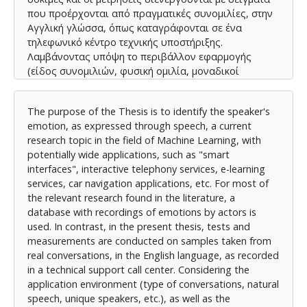
που προέρχονται από πραγματικές συνομιλίες, στην
Αγγλική γλώσσα, όπως καταγράφονται σε ένα
τηλεφωνικό κέντρο τεχνικής υποστήριξης.
Λαμβάνοντας υπόψη το περιβάλλον εφαρμογής
(είδος συνομιλιών, φυσική ομιλία, μοναδικοί
ομιλητές, κλπ.), καθώς και τους περιορισμούς σε
χρόνο και πόρους στο πλαίσιο εκπόνησης της ΔΕ για
The purpose of the Thesis is to identify the speaker's
τη λήψη, επεξεργασία και σχολιασμό των δειγμάτων,
emotion, as expressed through speech, a current
επιλέγονται αρχικά 30 κλήσεις. Μέσω του λογισμικού
research topic in the field of Machine Learning, with
Praat, κάθε κλήση κατακερματίζεται σε ηχητικά
potentially wide applications, such as "smart
τμήματα μεγέθους έκφρασης. Τα ηχητικά τμήματα, στη
interfaces", interactive telephony services, e-learning
συνέχεια, αξιολογούνται και επισημαίνονται ως προς
services, car navigation applications, etc. For most of
τη συναισθηματική κατάσταση η οποία τα
the relevant research found in the literature, a
χαρακτηρίζει από ανθρώπινο σχολιαστή. Ο
database with recordings of emotions by actors is
σχολιαστής που εφαρμόζει τις σημάνσεις, έχει στη
used. In contrast, in the present thesis, tests and
διάθεσή του το σύνολο της συνομιλίας και το λεκτικό
measurements are conducted on samples taken from
της περιεχόμενο, καθώς και τις αναφορές
real conversations, in the English language, as recorded
ικανοποίησης του πελάτη. Έτσι, πέρα από την
in a technical support call center. Considering the
υποκειμενική αξιολόγηση, υπάρχουν επιπλέον
application environment (type of conversations, natural
σημασιολογικά μετα- δεδομένα τα οποία μπορούν να
speech, unique speakers, etc.), as well as the
οδηγήσουν στη διαμόρφωση μιας αξιόπιστης βάσης