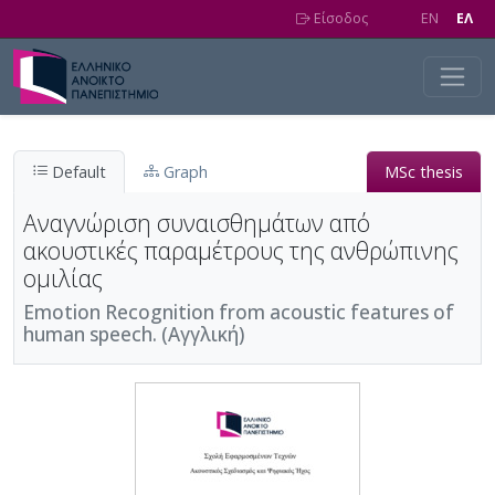
Skip to main content
Είσοδος
EN
EΛ
Default
Graph
MSc thesis
Αναγνώριση συναισθημάτων από
ακουστικές παραμέτρους της ανθρώπινης
ομιλίας
Emotion Recognition from acoustic features of
human speech. (Αγγλική)