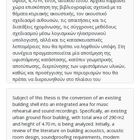
ύψους 4,70 m, εντός αστικού ιστού. Αρχικά λαμβάνει
χώρα επισκόπηση της βιβλιογραφίας σχετικά με τα
θέματα κτιριακής ακουστικής, τον ακουστικό
σχεδιασμό αιθουσών, τις απαιτήσεις και τις
διατάξεις ηχομόνωσης, τις σύγχρονες μεθόδους
σχεδιασμού μέσω λογισμικών ηλεκτρονικού
υπολογιστή, αλλά και τις κατασκευαστικές
λεπτομέρειες που θα πρέπει να ληφθούν υπόψη. Στη
συνέχεια πραγματοποιείται μία αποτίμηση της
υφιστάμενης κατάστασης, κατόπιν γεωμετρικής
αποτύπωσης, διερεύνησης των υφιστάμενων υλικών,
καθώς και προσέγγισης των περιορισμών που θα
πρέπει να διερευνηθούν στο πλαίσιο του
σχεδιασμού. Στη συνέχεια διερευνάται και
καθορίζεται η εσωτερική διαρρύθμιση του κτιρίου, σε
Subject of this thesis is the conversion of an existing
σχέση με τις αρχές τις κυματικής θεωρίας, τις
building shell into an integrated area for music
προδιαγραφές αναλογίας διαστάσεων, τις
rehearsal and sound recordings. Specifically, an existing
απαιτήσεις των παράλληλα προσδοκώμενων
urban ground floor building, with total area of 290 m2
δραστηριοτήτων, αλλά παράλληλα και τον ορθό και
and height of 4.70 m, is being analyzed. Initially, a
λειτουργικό αρχιτεκτονικό σχεδιασμό. Κατόπιν
review of the literature on building acoustics, acoustic
γίνεται η ανάλυση των ακουστικών χαρακτηριστικών
room design, soundproofing requirements, modern
των αιθουσών μέσω δημιουργίας μοντέλων