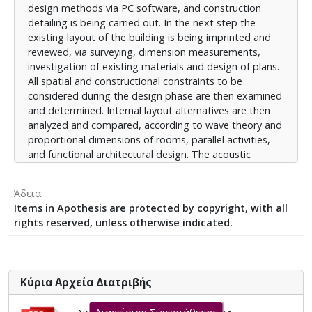
design methods via PC software, and construction
προσομοίωσης και καθορίζονται τα τοποθετούμενα
detailing is being carried out. In the next step the
υλικά αρχιτεκτονικής ακουστικής. Στο επόμενο βήμα
existing layout of the building is being imprinted and
εξετάζεται σε βάθος η απαιτούμενη ηχομονωτική
reviewed, via surveying, dimension measurements,
ικανότητα εσωτερικά του κτιρίου, αλλά και σε σχέση
investigation of existing materials and design of plans.
με τον περιβάλλοντα χώρο και επιλέγονται οι
All spatial and constructional constraints to be
κατάλληλες διατάξεις ηχομόνωσης, για την
considered during the design phase are then examined
ικανοποίηση των απαιτούμενων κριτηρίων θορύβου,
and determined. Internal layout alternatives are then
αλλά και της κείμενης Νομοθεσίας. Τέλος
analyzed and compared, according to wave theory and
παρουσιάζονται τα αποτελέσματα της διερεύνησης,
proportional dimensions of rooms, parallel activities,
εξάγονται τα γενικά συμπεράσματα και γίνονται
and functional architectural design. The acoustic
προτάσεις για περαιτέρω διερεύνηση. Λέξεις –
performance is being carried out through room
κλειδιά: Κτιριακή ακουστική, ηχομόνωση κλειστών
simulation models, and proper selection of sound
χώρων, ακουστικός σχεδιασμός, μοντέλα
Άδεια
absorbing materials. The required sound insulation
προσομοίωσης αιθουσών, διαστασιολόγηση
Items in Apothesis are protected by copyright, with all
capacity of all rooms and the building shell is next
αιθουσών σύμφωνα με την κυματική θεωρία
rights reserved, unless otherwise indicated.
calculated, for the compliance with international noise
criteria and Greek Legislation provisions. Results lead
to the determination of wall characteristics, including
width, materials and layering. Finally, the results of the
Κύρια Αρχεία Διατριβής
design are presented, and evaluated, general
conclusions are drawn and subjects for further