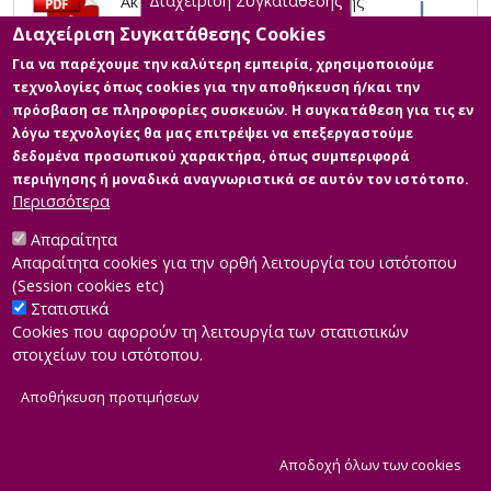
Διαχείριση Συγκατάθεσης
Ακουστική Μελέτη Διαμόρφωσης
investigation are suggested. Keywords: Building
Υφιστάμενου Κτιρίου σε Έναν
acoustics, soundproofing, acoustic design, room
Διαχείριση Συγκατάθεσης Cookies
Ολοκληρωμένο Πολυχώρο
simulation, room sizing according to wave theory
Για να παρέχουμε την καλύτερη εμπειρία, χρησιμοποιούμε
Μουσικής Εξάσκησης και
τεχνολογίες όπως cookies για την αποθήκευση ή/και την
Ηχογραφήσεων
πρόσβαση σε πληροφορίες συσκευών. Η συγκατάθεση για τις εν
Περιγραφή:
λόγω τεχνολογίες θα μας επιτρέψει να επεξεργαστούμε
122608_Καπετανάς_Δημήτριος.pdf
δεδομένα προσωπικού χαρακτήρα, όπως συμπεριφορά
(pdf)
περιήγησης ή μοναδικά αναγνωριστικά σε αυτόν τον ιστότοπο.
Πληροφορίες: Διπλωματική
Περισσότερα
Εργασία
Μέγεθος: 23.3 MB
Απαραίτητα
Απαραίτητα cookies για την ορθή λειτουργία του ιστότοπου
(Session cookies etc)
Στατιστικά
Cookies που αφορούν τη λειτουργία των στατιστικών
στοιχείων του ιστότοπου.
Αποθήκευση προτιμήσεων
|
Developed by
INTEROPTICS
Powered by
ReasonableGraph.org
|
Δήλωση Προσβασιμότητας
CMS Login
Α
Αποδοχή όλων των cookies