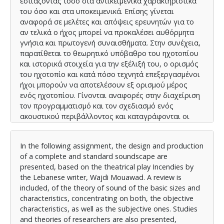
εστιάζοντας τόσο στα αντικειμενικά χαρακτηριστικά
του όσο και στα υποκειμενικά. Επίσης γίνεται
αναφορά σε μελέτες και απόψεις ερευνητών για το
αν τελικά ο ήχος μπορεί να προκαλέσει αυθόρμητα
γνήσια και πρωτογενή συναισθήματα. Στην συνέχεια,
παρατίθεται το θεωρητικό υπόβαθρο του ηχοτοπίου
και ιστορικά στοιχεία για την εξέλιξή του, ο ορισμός
του ηχοτοπίο και κατά πόσο τεχνητά επεξεργασμένοι
ήχοι μπορούν να αποτελέσουν εξ ορισμού μέρος
ενός ηχοτοπίου. Γίνονται αναφορές στην διαχείριση
τον προγραμματισμό και τον σχεδιασμό ενός
ακουστικού περιβάλλοντος και καταγράφονται οι
μέθοδοι κατηγοριοποίησης των ηχητικών γεγονότων
ενός ηχητοπίου. Παράλληλα συστήνεται η
In the following assignment, the design and production
μεθοδολογία της επεξεργασίας του ήχου με την
of a complete and standard soundscape are
χρήση υπολογιστή, με αναφορές στα χαρακτηριστικά
presented, based on the theatrical play Incendies by
και τις παραμέτρους των συσκευών, λογισμικών, και
the Lebanese writer, Wajdi Mouawad. A review is
αρθρωμάτων, που θα χρησιμοποιηθούν στην
included, of the theory of sound of the basic sizes and
παραγωγή και επεξεργασία των ηχητικών γεγονότων
characteristics, concentrating on both, the objective
του ηχοτοπίου της παράστασης. Επίσης
characteristics, as well as the subjective ones. Studies
παρουσιάζεται η μεθοδολογία που ακολουθείται για
and theories of researchers are also presented,
την υλοποίηση ηλεκτροακουστικών εγκαταστάσεων σε