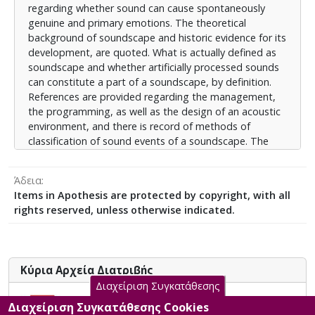
regarding whether sound can cause spontaneously
εσωτερικούς χώρους. Στόχος της εργασίας αποτελεί
genuine and primary emotions. The theoretical
η σύνδεση του θεωρητικού υποβάθρου και των
background of soundscape and historic evidence for its
εργαλείων της μεθοδολογίας με την τεχνική
development, are quoted. What is actually defined as
επεξεργασία και παραγωγή του ηχητικού
soundscape and whether artificially processed sounds
περιβάλλοντος της παράστασης. Αυτό επιτυγχάνεται
can constitute a part of a soundscape, by definition.
μέσω της ανάπτυξης των βασικών αρχών της
References are provided regarding the management,
θεωρίας, της τεχνικής ανάλυσης και της σύμπραξης
the programming, as well as the design of an acoustic
τους προς τη δημιουργία-πρόκληση των
environment, and there is record of methods of
συναισθημάτων του θεατή Παρουσιάζεται βήμα βήμα
classification of sound events of a soundscape. The
η τεχνική επεξεργασία και παραγωγή του ηχητικού
methodology of processing sound is suggested, along
περιβάλλοντος της κάθε σκηνής του έργου. Δίνονται
with the use of a computer, referring to all the
ακριβείς πληροφορίες για τον λόγο και τον τρόπο
Άδεια
characteristics and parameters of the devices,
επεξεργασίας, και τέλος παρουσιάζεται η μελέτη και
Items in Apothesis are protected by copyright, with all
softwares, modules, which will be used in the
ανάλυση ολόκληρης της αλυσίδας της
rights reserved, unless otherwise indicated.
production and process of the sound events of the
ηλεκτροακουστικής εγκατάστασης, σε συνάρτηση με
soundscape of the show. In addition, the methodology
τον εσωτερικό θεατρικό χώρο, από τα σήματα
followed by the implementation of the electro-acoustic
εισόδου μέχρι την τελική ισοστάθμιση του
installations in interior spaces, is also presented. The
συστήματος χώρος-ηλεκτροακουστική εγκατάσταση.
Κύρια Αρχεία Διατριβής
aim for this assignment is to include a full theoretical,
Διαχείριση Συγκατάθεσης
as well as, methodological background quote, and a
Πολυκάναλος Σχεδιασμός
powerfully explanatory technical analysis of the
Διαχείριση Συγκατάθεσης Cookies