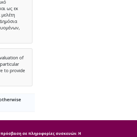
ικό
αι ως εκ
 μελέτη
 Δημόσια
ευομένων,
valuation of
particular
re to provide
 otherwise
ην πρόσβαση σε πληροφορίες συσκευών. Η