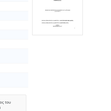
ος του
α