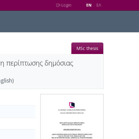
Login
EN
EΛ
MSc thesis
τη περίπτωσης δημόσιας
glish)