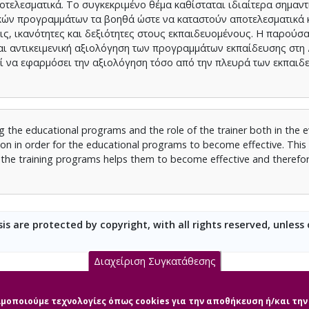
τελεσματικά. Το συγκεκριμένο θέμα καθίσταται ιδιαίτερα σημαντ
κών προγραμμάτων τα βοηθά ώστε να καταστούν αποτελεσματικά κ
ς, ικανότητες και δεξιότητες στους εκπαιδευομένους. Η παρούσα
και αντικειμενική αξιολόγηση των προγραμμάτων εκπαίδευσης στη
εί να εφαρμόσει την αξιολόγηση τόσο από την πλευρά των εκπαιδ
g the educational programs and the role of the trainer both in the e
on in order for the educational programs to become effective. This 
of the training programs helps them to become effective and therefo
is are protected by copyright, with all rights reserved, unless
Διαχείριση Συγκατάθεσης
σιμοποιούμε τεχνολογίες όπως cookies για την αποθήκευση ή/και τ