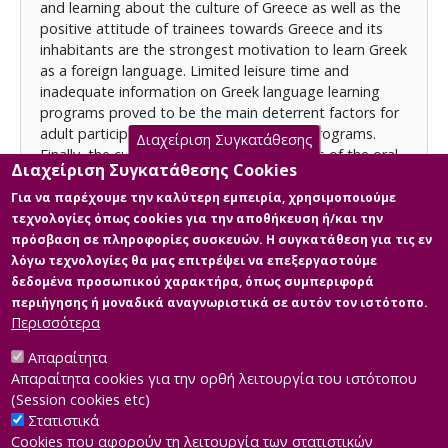
and learning about the culture of Greece as well as the
positive attitude of trainees towards Greece and its
inhabitants are the strongest motivation to learn Greek
as a foreign language. Limited leisure time and
inadequate information on Greek language learning
programs proved to be the main deterrent factors for
adult participation in relevant education programs.
Διαχείριση Συγκατάθεσης
Finally, the cultivation of the language skills of the oral
Διαχείριση Συγκατάθεσης Cookies
speech and the participation in everyday
communication frameworks emerged as the most
Για να παρέχουμε την καλύτερη εμπειρία, χρησιμοποιούμε
basic educational needs of the participants.
τεχνολογίες όπως cookies για την αποθήκευση ή/και την
Άδεια
πρόσβαση σε πληροφορίες συσκευών. Η συγκατάθεση για τις εν
Items in Apothesis are protected by copyright, with all
λόγω τεχνολογίες θα μας επιτρέψει να επεξεργαστούμε
rights reserved, unless otherwise indicated.
δεδομένα προσωπικού χαρακτήρα, όπως συμπεριφορά
περιήγησης ή μοναδικά αναγνωριστικά σε αυτόν τον ιστότοπο.
Περισσότερα
Απαραίτητα
Κύρια Αρχεία Διατριβής
Απαραίτητα cookies για την ορθή λειτουργία του ιστότοπου
(Session cookies etc)
Στατιστικά
Cookies που αφορούν τη λειτουργία των στατιστικών