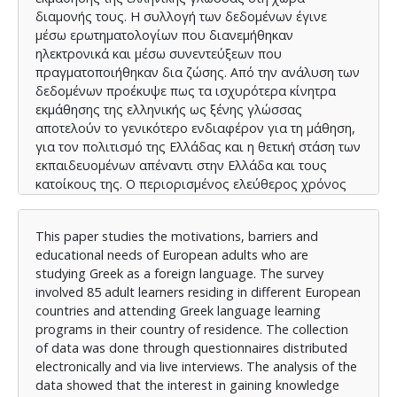
διαμονής τους. Η συλλογή των δεδομένων έγινε
μέσω ερωτηματολογίων που διανεμήθηκαν
ηλεκτρονικά και μέσω συνεντεύξεων που
πραγματοποιήθηκαν δια ζώσης. Από την ανάλυση των
δεδομένων προέκυψε πως τα ισχυρότερα κίνητρα
εκμάθησης της ελληνικής ως ξένης γλώσσας
αποτελούν το γενικότερο ενδιαφέρον για τη μάθηση,
για τον πολιτισμό της Ελλάδας και η θετική στάση των
εκπαιδευομένων απέναντι στην Ελλάδα και τους
κατοίκους της. Ο περιορισμένος ελεύθερος χρόνος
και η ελλιπής πληροφόρηση για τα εκπαιδευτικά
προγράμματα εκμάθησης της ελληνικής γλώσσας
This paper studies the motivations, barriers and
αποδείχτηκαν οι κυριότεροι αποτρεπτικοί
educational needs of European adults who are
παράγοντες για τη συμμετοχή των ενηλίκων σε
studying Greek as a foreign language. The survey
αντίστοιχα εκπαιδευτικά προγράμματα. Τέλος, η
involved 85 adult learners residing in different European
καλλιέργεια των γλωσσικών δεξιοτήτων του
countries and attending Greek language learning
προφορικού λόγου και η συμμετοχή σε καθημερινά
programs in their country of residence. The collection
επικοινωνιακά πλαίσια αναδείχτηκαν ως οι
of data was done through questionnaires distributed
βασικότερες εκπαιδευτικές ανάγκες των
electronically and via live interviews. The analysis of the
συμμετεχόντων.
data showed that the interest in gaining knowledge