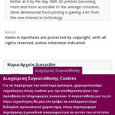
better at it by the day. With 3D printers becoming
more and more accessible to the average consumer,
three-dimensional food printing is gaining a lot from
this new interest in technology.
Άδεια
Items in Apothesis are protected by copyright, with all
rights reserved, unless otherwise indicated.
Κύρια Αρχεία Διατριβής
Διαχείριση Συγκατάθεσης
Η τριδιάστατη εκτύπωση ως
Διαχείριση Συγκατάθεσης Cookies
εργαλείο παραγωγής προϊόντων
Για να παρέχουμε την καλύτερη εμπειρία, χρησιμοποιούμε
ζαχαροπλαστικής: Μία κριτική
τεχνολογίες όπως cookies για την αποθήκευση ή/και την
προσέγγιση
πρόσβαση σε πληροφορίες συσκευών. Η συγκατάθεση για τις εν
Περιγραφή:
λόγω τεχνολογίες θα μας επιτρέψει να επεξεργαστούμε
126665_Τσούτσου_Ελένη.pdf (pdf)
δεδομένα προσωπικού χαρακτήρα, όπως συμπεριφορά
περιήγησης ή μοναδικά αναγνωριστικά σε αυτόν τον ιστότοπο.
Πληροφορίες: Κυρίως σώμα