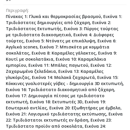
Περιγραφή
Πίνακας 1: Γλυκά και θερμοκρασίας βρασμού, Εικόνα 1:
Τριδιάστατες δημιουργίες από ζάχαρη, Εικόνα 2:
Τριδιάστατος Εκτυπωτής, Εικόνα 3: Πύργος τούρτας
με τριδιάστατα διακοσμητικά, Εικόνα 4: Διάφορες
τούρτες, Εικόνα 5: Ντόνατς με επικάλυψη, Εικόνα 6:
Αγγλικά scones, Εικόνα 7: Μπισκότα με κομμάτια
σοκολάτας, Εικόνα 8: Καραμέλες γάλακτος, Εικόνα 9:
Κουτί με σοκολατάκια, Εικόνα 10: Καραμελάκια
εμπορίου, Εικόνα 11: Μπάλες παγωτού, Εικόνα 12:
Ζαχαρωμένα ζελεδάκια, Εικόνα 13: Καραμέλες
γλυκόριζας, Εικόνα 14: Μαλακά ζαχαρωτά, Εικόνα 15:
Κόκκινες γυαλιστερές γόβες - δημιουργία 3D εκτυπωτή,
Εικόνα 16: Τριδιάστατο διακοσμητικό από ζάχαρη,
Εικόνα 17: Δημιουργία πίτσας με τριδιάστατο
εκτυπωτή, Εικόνα 18: Εκτυπωτές 3D, Εικόνα 19:
Εσωτερικό αντλίας, Εικόνα 20: Εξωθητήρας με έμβολο,
Εικόνα 21: Λογισμικό τριδιάστατης εκτύπωσης, Εικόνα
22: Τριδιάστατοι εκτυπωτές εν δράση, Εικόνα 23:
Τριδιάστατο προϊόν από σοκολάτα, Εικόνα 24: