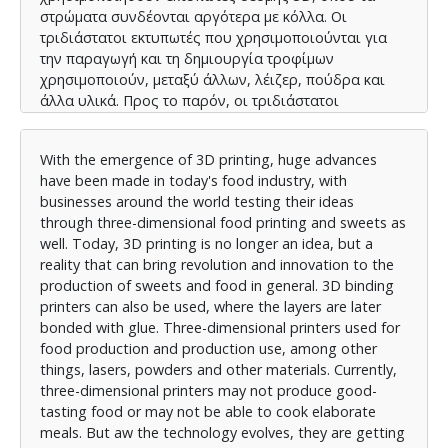
στρώματα συνδέονται αργότερα με κόλλα. Οι
τριδιάστατοι εκτυπωτές που χρησιμοποιούνται για
την παραγωγή και τη δημιουργία τροφίμων
χρησιμοποιούν, μεταξύ άλλων, λέιζερ, πούδρα και
άλλα υλικά. Προς το παρόν, οι τριδιάστατοι
εκτυπωτές μπορεί να μην παράγουν φαγητό με καλή
γεύση ή να μην μπορούν να μαγειρεύουν
With the emergence of 3D printing, huge advances
εξειδικευμένα γεύματα. Όσο προχωράει η τεχνολογία
have been made in today's food industry, with
όμως, γίνονται όλο και καλύτεροι. Με τους εκτυπωτές
businesses around the world testing their ideas
3D να γίνονται όλο και πιο προσιτοί για τον μέσο
through three-dimensional food printing and sweets as
καταναλωτή, η τριδιάστατη εκτύπωση τροφίμων
well. Today, 3D printing is no longer an idea, but a
κερδίζει πολλά από αυτό το νέο ενδιαφέρον για την
reality that can bring revolution and innovation to the
τεχνολογία.
production of sweets and food in general. 3D binding
printers can also be used, where the layers are later
bonded with glue. Three-dimensional printers used for
food production and production use, among other
things, lasers, powders and other materials. Currently,
three-dimensional printers may not produce good-
tasting food or may not be able to cook elaborate
meals. But aw the technology evolves, they are getting