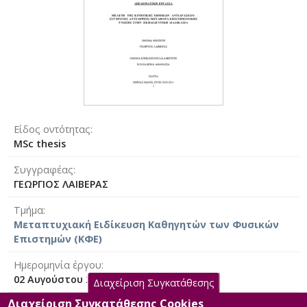
Είδος οντότητας
MSc thesis
Συγγραφέας
ΓΕΩΡΓΙΟΣ ΛΑΙΒΕΡΑΣ
Τμήμα
Μεταπτυχιακή Ειδίκευση Καθηγητών των Φυσικών
Επιστημών (ΚΦΕ)
Ημερομηνία έργου
02 Αυγούστου 2011 [2011-08-02]
Διαχείριση Συγκατάθεσης
Διαχείριση Συγκατάθεσης Cookies
Γλώσσα του έργου