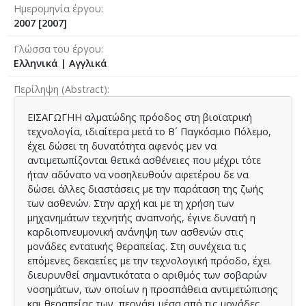
Ημερομηνία έργου
2007 [2007]
Γλώσσα του έργου
Ελληνικά
|
Αγγλικά
Περίληψη (Abstract)
ΕΙΣΑΓΩΓΗΗ αλματώδης πρόοδος στη βιοϊατρική
τεχνολογία, ιδιαίτερα μετά το Β´ Παγκόσμιο Πόλεμο,
έχει δώσει τη δυνατότητα αφενός μεν να
αντιμετωπίζονται θετικά ασθένειες που μέχρι τότε
ήταν αδύνατο να νοσηλευθούν αφετέρου δε να
δώσει άλλες διαστάσεις με την παράταση της ζωής
των ασθενών. Στην αρχή και με τη χρήση των
μηχανημάτων τεχνητής αναπνοής, έγινε δυνατή η
καρδιοπνευμονική ανάνηψη των ασθενών στις
μονάδες εντατικής θεραπείας. Στη συνέχεια τις
επόμενες δεκαετίες με την τεχνολογική πρόοδο, έχει
διευρυνθεί σημαντικότατα ο αριθμός των σοβαρών
νοσημάτων, των οποίων η προσπάθεια αντιμετώπισης
και θεραπείας των, περνάει μέσα από τις μονάδες