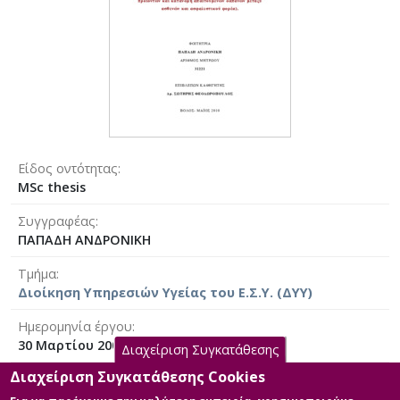
Είδος οντότητας
MSc thesis
Συγγραφέας
ΠΑΠΑΔΗ ΑΝΔΡΟΝΙΚΗ
Τμήμα
Διοίκηση Υπηρεσιών Υγείας του Ε.Σ.Υ. (ΔΥΥ)
Ημερομηνία έργου
30 Μαρτίου 2009 [2009-03-30]
Διαχείριση Συγκατάθεσης
Διαχείριση Συγκατάθεσης Cookies
Γλώσσα του έργου
Ελληνικά
|
Αγγλικά