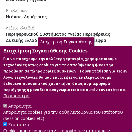
Επιβλέπων
Νιάκας, Δημήτριος
Λέξεις κλειδιά
Περιφερειακού Συστήματος Υγείας Περιφέρειας
Δυτικής Ελλάδας | Χρόνιες Ασθένειες | Νεφρά
Διαχείριση Συγκατάθεσης
Διαχείριση Συγκατάθεσης Cookies
Εκδότης
Hellenic Open University
Για να παρέχουμε την καλύτερη εμπειρία, χρησιμοποιούμε
τεχνολογίες όπως cookies για την αποθήκευση ή/και την
Άδεια
πρόσβαση σε πληροφορίες συσκευών. Η συγκατάθεση για τις εν
Items in Apothesis are protected by copyright, with all
λόγω τεχνολογίες θα μας επιτρέψει να επεξεργαστούμε
rights reserved, unless otherwise indicated.
δεδομένα προσωπικού χαρακτήρα, όπως συμπεριφορά
περιήγησης ή μοναδικά αναγνωριστικά σε αυτόν τον ιστότοπο.
Περισσότερα
Απαραίτητα
Κύρια Αρχεία Διατριβής
Απαραίτητα cookies για την ορθή λειτουργία του ιστότοπου
(Session cookies etc)
Στατιστικά
Cookies που αφορούν τη λειτουργία των στατιστικών