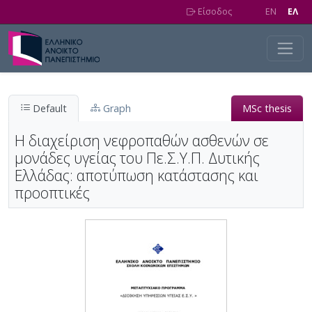
Skip to main content
Είσοδος
EN
EΛ
Default
Graph
MSc thesis
Η διαχείριση νεφροπαθών ασθενών σε
μονάδες υγείας του Πε.Σ.Υ.Π. Δυτικής
Ελλάδας: αποτύπωση κατάστασης και
προοπτικές