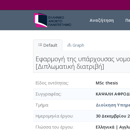
Skip to main content
Main navigation
Αναζήτηση
Π
Default
Graph
Εφαρμογή της υπάρχουσας νομοθ
[Διπλωματική διατριβή]
Είδος οντότητας
MSc thesis
Συγγραφέας
ΚΑΨΑΛΗ ΑΦΡΟΔ
Τμήμα
Διοίκηση Υπηρεσ
Ημερομηνία έργου
30 Δεκεμβρίου 2
Γλώσσα του έργου
Ελληνικά
|
Αγγλ