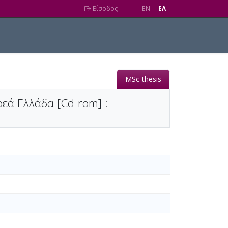
Είσοδος
EN
EΛ
MSc thesis
εά Ελλάδα [Cd-rom] :