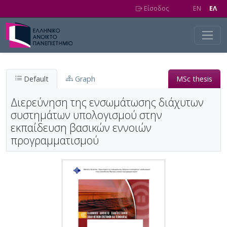
Skip to main content
Είσοδος
EN
EΛ
Default
Graph
MSc thesis
Διερεύνηση της ενσωμάτωσης διάχυτων
συστημάτων υπολογισμού στην
εκπαίδευση βασικών εννοιών
προγραμματισμού