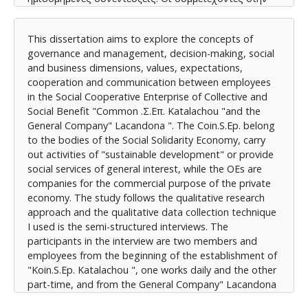
συνέντευξη είναι δύο μέλη και εργαζόμενοι από την
αρχή σύστασης της «Κοιν.Σ.Επ. Καταλαχού» , ο ένας
This dissertation aims to explore the concepts of
δουλεύει καθημερινά και ο άλλος με ημιαπασχόληση,
governance and management, decision-making, social
και από την Ομόρρυθμη Εταιρεία «Lacandona» δύο
and business dimensions, values, expectations,
εργαζόμενες από τα τέσσερα φυσικά πρόσωπα που
cooperation and communication between employees
ίδρυσαν και εργάζονται στην Lacandona. Μετά την
in the Social Cooperative Enterprise of Collective and
παρουσίαση των ευρημάτων δημιούργησα ένα
Social Benefit "Common .Σ.Επ. Katalachou "and the
συγκριτικό πίνακα για τις δύο οργανώσεις με τα
General Company" Lacandona ". The Coin.S.Ep. belong
δεδομένα που αναδείχθηκαν. Προχώρησα στην
to the bodies of the Social Solidarity Economy, carry
ανάλυση των ευρημάτων χρησιμοποιώντας την
out activities of "sustainable development" or provide
θεματική ανάλυση για να καταλήξω ότι μεταξύ της
social services of general interest, while the OEs are
Κοιν.Σ.Επ. και στην Ο.Ε το πλαίσιο λειτουργίας και
companies for the commercial purpose of the private
διακυβέρνησης, ο τρόπος οργάνωσης της εμπορικής
economy. The study follows the qualitative research
δραστηριότητας ώστε να εξυπηρετείται και ο
approach and the qualitative data collection technique
κοινωνικός σκοπός τους, η επικοινωνία και ο τρόπος
I used is the semi-structured interviews. The
λήψης αποφάσεων είναι παρόμοιος.
participants in the interview are two members and
Συμπερασματικά, η μελέτη καταδεικνύει ότι τα
employees from the beginning of the establishment of
ιδιαίτερα χαρακτηριστικά, τις αξίες, τα μοντέλα
"Koin.S.Ep. Katalachou ", one works daily and the other
διακυβέρνησης και διαχείρισης, το δεσμευτικό
part-time, and from the General Company" Lacandona
πλαίσιο λειτουργίας, η κοινωνική επιχειρηματικότητα
"two employees from the four natural persons who
των φορέων της Κοινωνικής Αλληλέγγυας