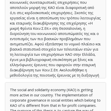
κοινωνικές συνεταιριστικές επιχειρήσεις που
αποτελούν μορφή της ΚΑΟ είναι διαφορετική από
ό,τι στις κερδοσκοπικές επιχειρήσεις. Σκοπός της
εργασίας είναι η αποτύπωση του τρόπου λειτουργίας
και εταιρικής διακυβέρνησης της επιχείρησης «Η
μικρή Φρίντα Κοιν.Σ.Επ.» στη Θεσσαλονίκη, η
διερεύνηση του κοινωνικού αποτυπώματός της και ο
εντοπισμός των πιο βασικών προβλημάτων που
αντιμετωπίζει. Αφού εξετάστηκε το νομικό πλαίσιο και
βασικά στατιστικά στοιχεία των τελευταίων ετών για
τη λειτουργία των επιχειρήσεων ΚΑΟ στην Ελλάδα,
έγινε μια βιβλιογραφική επισκόπηση με ξένες και
ελληνόφωνες έρευνες που αφορούν στην εταιρική
διακυβέρνηση των Κοιν.Σ.Επ. Ακολουθήθηκε η
μεθοδολογία της ποιοτικής έρευνας με τη διεξαγωγή
ημιδομημένης συνέντευξης σε όλα τα μέλη της
Κοιν.Σ.Επ. ενώ τα αποτελέσματα επεξεργάστηκαν με τη
The social and solidarity economy (KAO) is getting
μέθοδο της ανάλυσης περιεχομένου. Ο Οδηγός
more active in our country. The implementation of
Συνέντευξης δημιουργήθηκε με ερωτήματα που
corporate governance in social entities which belong to
προέκυψαν κατά τη θεωρητική μελέτη. Ακόμη,
KAO of is different from that in for-profit companies.
επιλέχθηκε η μελέτη περίπτωσης καθώς η έρευνα
The purpose of this thesis is to capture the way of