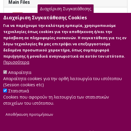
Main Files
faced many difficulties, most notably its own legal
Διαχείριση Συγκατάθεσης
form. The "Hellenization" of the institution of this
Διακυβέρνηση εγχειρημάτων της
entity acts as a deterrent to the viability of the
Διαχείριση Συγκατάθεσης Cookies
Κοινωνικής και Αλληλέγγυας
business, while bureaucracy and the lack of financial
Για να παρέχουμε την καλύτερη εμπειρία, χρησιμοποιούμε
Οικονομίας: Εταιρική
and operational support from the state lead to
τεχνολογίες όπως cookies για την αποθήκευση ή/και την
Διακυβέρνηση - Η περίπτωση της
pessimism about the future. Keywords: social entity
πρόσβαση σε πληροφορίες συσκευών. Η συγκατάθεση για τις εν
επιχείρησης "Η μικρή Φρίντα
Koin.S.Ep., social and solidarity economy, little Frida,
λόγω τεχνολογίες θα μας επιτρέψει να επεξεργαστούμε
Κοιν.Σ.Επ."
semi-structured interview
δεδομένα προσωπικού χαρακτήρα, όπως συμπεριφορά
Description:
περιήγησης ή μοναδικά αναγνωριστικά σε αυτόν τον ιστότοπο.
TSAKALOUPASCHALIA504569.pdf
Περισσότερα
(pdf)
Size: 1.3 MB
Απαραίτητα
Απαραίτητα cookies για την ορθή λειτουργία του ιστότοπου
(Session cookies etc)
Στατιστικά
Cookies που αφορούν τη λειτουργία των στατιστικών
στοιχείων του ιστότοπου.
Αποθήκευση προτιμήσεων
|
Developed by
INTEROPTICS
Powered by
ReasonableGraph.org
|
Δήλωση Προσβασιμότητας
CMS Login
Α