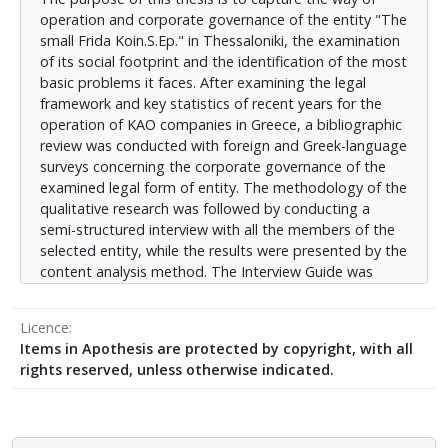
αφορά μία μοναδική Κοιν.Σ.Επ. Ο κοινωνικός
operation and corporate governance of the entity "The
χαρακτήρας της επιχείρησης είναι διάχυτος μέσα
small Frida Koin.S.Ep." in Thessaloniki, the examination
από τις δράσεις της, την περιβαλλοντική της
of its social footprint and the identification of the most
προσέγγιση, την προώθηση της απασχόλησης και την
basic problems it faces. After examining the legal
παράλληλη καταπολέμηση της ανεργίας, τη στήριξη
framework and key statistics of recent years for the
πολιτιστικών εκδηλώσεων και νέων καλλιτεχνών. Η
operation of KAO companies in Greece, a bibliographic
επιχείρηση έχει αντιμετωπίσει από την ίδρυσή της
review was conducted with foreign and Greek-language
πολλές δυσκολίες με κυριότερη την ίδια τη νομική της
surveys concerning the corporate governance of the
μορφή. Η εξέλιξη του θεσμού των Κοιν.Σ.Επ.
examined legal form of entity. The methodology of the
λειτουργεί αποτρεπτικά στη βιωσιμότητα της
qualitative research was followed by conducting a
επιχείρησης ενώ η γραφειοκρατία και η έλλειψη
semi-structured interview with all the members of the
οικονομικής αλλά και λειτουργικής υποστήριξης από
selected entity, while the results were presented by the
το κράτος οδηγεί σε απαισιοδοξία για το μέλλον.
content analysis method. The Interview Guide was
created with questions that arose during the
theoretical study. Also, the case study was selected as
Licence
the research concerns a unique form of entity. The
Items in Apothesis are protected by copyright, with all
social character of the entity is pervasive through its
rights reserved, unless otherwise indicated.
actions, its environmental approach, the promotion of
employment and the parallel fight against
unemployment, the support of cultural events and
young artists. Since its inception, the company has