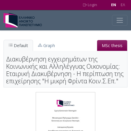
Skip to main content
Login
EN
EΛ
Default
Graph
MSc thesis
Διακυβέρνηση εγχειρημάτων της
Κοινωνικής και Αλληλέγγυας Οικονομίας:
Εταιρική Διακυβέρνηση - Η περίπτωση της
επιχείρησης "Η μικρή Φρίντα Κοιν.Σ.Επ."