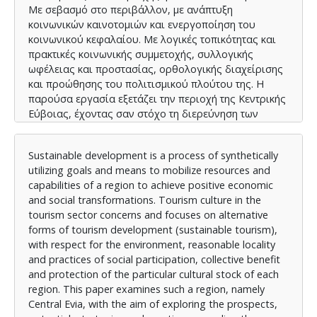
Με σεβασμό στο περιβάλλον, με ανάπτυξη
κοινωνικών καινοτομιών και ενεργοποίηση του
κοινωνικού κεφαλαίου. Με λογικές τοπικότητας και
πρακτικές κοινωνικής συμμετοχής, συλλογικής
ωφέλειας και προστασίας, ορθολογικής διαχείρισης
και προώθησης του πολιτισμικού πλούτου της. Η
παρούσα εργασία εξετάζει την περιοχή της Κεντρικής
Εύβοιας, έχοντας σαν στόχο τη διερεύνηση των
προοπτικών, δυνατοτήτων, στρατηγικών και
πρακτικών, αναφορικά με την αξιοποίηση του
Sustainable development is a process of synthetically
πολιτιστικού αποθέματός της από φορείς της
utilizing goals and means to mobilize resources and
Κοινωνικής και Αλληλέγγυας Οικονομίας και
capabilities of a region to achieve positive economic
ειδικότερα από Κοινωνικές Συνεταιριστικές
and social transformations. Tourism culture in the
Επιχειρήσεις. Η μέθοδος που ακολουθήθηκε
tourism sector concerns and focuses on alternative
περιέλαβε τη διενέργεια πρωτογενούς έρευνας
forms of tourism development (sustainable tourism),
(συνεντεύξεις), που συνδυάστηκε με ανασκόπηση της
with respect for the environment, reasonable locality
σχετικής βιβλιογραφίας και διαθέσιμα δευτερογενή
and practices of social participation, collective benefit
στοιχεία. Η έρευνα κατέδειξε ότι υπάρχουν οι
and protection of the particular cultural stock of each
αναγκαίες προϋποθέσεις, καθώς και οι προοπτικές
region. This paper examines such a region, namely
και δυναμικές εκείνες που θα μπορούσαν να
Central Evia, with the aim of exploring the prospects,
συμβάλλουν στη διασύνδεση της βιώσιμης