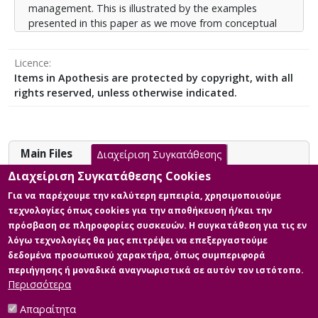
management. This is illustrated by the examples
presented in this paper as we move from conceptual
familiarity to the analysis of various "common"
successes. Special emphasis is placed on education as
Licence
examples are shown that community education is not
Items in Apothesis are protected by copyright, with all
a utopia. An important role in the required social
rights reserved, unless otherwise indicated.
change is played within the area of education, and thus
by teachers, so that the next generations can
immediately get to know the benefits of self-
management and self-organization.
Main Files
Διαχείριση Συγκατάθεσης
Διαχείριση Συγκατάθεσης Cookies
Μια επισκόπηση των κοινών:
Για να παρέχουμε την καλύτερη εμπειρία, χρησιμοποιούμε
προσδιορισμός, καλές πρακτικές
τεχνολογίες όπως cookies για την αποθήκευση ή/και την
και η εφαρμογή τους στην
πρόσβαση σε πληροφορίες συσκευών. Η συγκατάθεση για τις εν
εκπαίδευση.
λόγω τεχνολογίες θα μας επιτρέψει να επεξεργαστούμε
Description:
δεδομένα προσωπικού χαρακτήρα, όπως συμπεριφορά
503440_ΒΑΪΔΑΝΗΣ_ΗΛΙΑΣ.pdf (pdf)
περιήγησης ή μοναδικά αναγνωριστικά σε αυτόν τον ιστότοπο.
Περισσότερα
Info: Κυρίως σώμα διπλωματικής
Size: 1.8 MB
Απαραίτητα