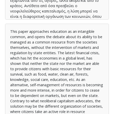
εξαρτώνται από τις αγορές, αλλά ακόμα και από το
κράτος. Αντίθετα από όσα πρεσβεύει ο
νεοφιλελεύθερoς καπιταλισμός, η λύση μπορεί να
είναι η διαφορετική οργάνωση των κοινωνιών, όπου
οι πολίτες αναλαμβάνουν ενεργό ρόλο στη
διαχείριση των πόρων. Αυτό φαίνεται και από τα
This paper approaches education as an intangible
παραδείγματα που παρουσιάζονται στην παρούσα
common, and opens the debate about its ability to be
εργασία, καθώς βαδίζουμε από την εννοιολογική
managed as a common resource from the societies
εξοικείωση, στην ανάλυση διάφορων «κοινών»
themselves, without the intervention of markets and
επιτυχιών. Δίνεται ιδιαίτερη έμφαση στην εκπαίδευση
regulation by state entities. The latest financial crisis,
καθώς παρουσιάζονται παραδείγματα που δείχνουν
which has hit the economies in a global level, has
ότι η εκπαίδευση των κοινών δεν είναι μια ουτοπία.
shown that neither the state nor the market are able
Σημαντικό ρόλο για την απαιτούμενη παραπάνω
to provide citizens with basic resources for their
κοινωνική αλλαγή διαδραματίζει ο χώρος της
survival, such as food, water, clean air, forests,
εκπαίδευσης, και κατ΄ επέκταση οι εκπαιδευτικοί, ώστε
knowledge, social care, education, etc. As an
οι επόμενες γενιές να γνωρίσουν άμεσα τα οφέλη της
alternative, self-management of resources is becoming
αυτοδιαχείρισης και της αυτοοργάνωσης.
more and more intense, in order for citizens to cease
to be dependent on markets, but even on the state.
Contrary to what neoliberal capitalism advocates, the
solution may be the different organization of societies,
where citizens take an active role in resource