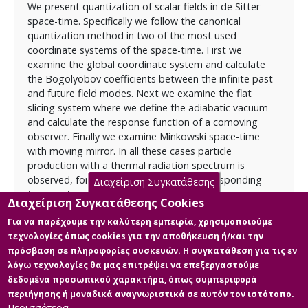
We present quantization of scalar fields in de Sitter
space-time. Specifically we follow the canonical
quantization method in two of the most used
coordinate systems of the space-time. First we
examine the global coordinate system and calculate
the Bogolyobov coefficients between the infinite past
and future field modes. Next we examine the flat
slicing system where we define the adiabatic vacuum
and calculate the response function of a comoving
observer. Finally we examine Minkowski space-time
with moving mirror. In all these cases particle
production with a thermal radiation spectrum is
observed, for which we calculate the corresponding
Διαχείριση Συγκατάθεσης
temperature.
Διαχείριση Συγκατάθεσης Cookies
Για να παρέχουμε την καλύτερη εμπειρία, χρησιμοποιούμε
τεχνολογίες όπως cookies για την αποθήκευση ή/και την
Licence
πρόσβαση σε πληροφορίες συσκευών. Η συγκατάθεση για τις εν
Items in Apothesis are protected by copyright, with all
λόγω τεχνολογίες θα μας επιτρέψει να επεξεργαστούμε
rights reserved, unless otherwise indicated.
δεδομένα προσωπικού χαρακτήρα, όπως συμπεριφορά
περιήγησης ή μοναδικά αναγνωριστικά σε αυτόν τον ιστότοπο.
Περισσότερα