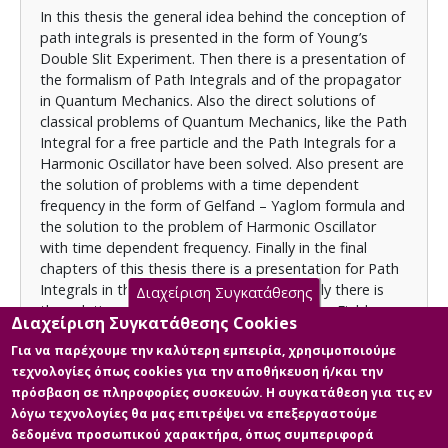
In this thesis the general idea behind the conception of
αναλυτική λύση για ένα ελεύθερο βαθμωτό πεδίο.
path integrals is presented in the form of Young’s
Double Slit Experiment. Then there is a presentation of
the formalism of Path Integrals and of the propagator
in Quantum Mechanics. Also the direct solutions of
classical problems of Quantum Mechanics, like the Path
Integral for a free particle and the Path Integrals for a
Harmonic Oscillator have been solved. Also present are
the solution of problems with a time dependent
frequency in the form of Gelfand – Yaglom formula and
the solution to the problem of Harmonic Oscillator
with time dependent frequency. Finally in the final
chapters of this thesis there is a presentation for Path
Integrals in the study of Filed Theory. Finally there is
Διαχείριση Συγκατάθεσης
the solution of Path Integrals for Free Scalar Fields.
Διαχείριση Συγκατάθεσης Cookies
Για να παρέχουμε την καλύτερη εμπειρία, χρησιμοποιούμε
τεχνολογίες όπως cookies για την αποθήκευση ή/και την
Licence
πρόσβαση σε πληροφορίες συσκευών. Η συγκατάθεση για τις εν
Items in Apothesis are protected by copyright, with all
λόγω τεχνολογίες θα μας επιτρέψει να επεξεργαστούμε
rights reserved, unless otherwise indicated.
δεδομένα προσωπικού χαρακτήρα, όπως συμπεριφορά