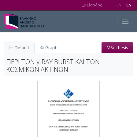
Skip to main content
Είσοδος
EN
EΛ
Default
Graph
MSc thesis
ΠΕΡΙ ΤΩΝ γ-RAY BURST ΚΑΙ ΤΩΝ
ΚΟΣΜΙΚΩΝ ΑΚΤΙΝΩΝ