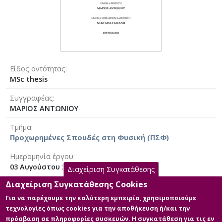
Είδος οντότητας
MSc thesis
Συγγραφέας
ΜΑΡΙΟΣ ΑΝΤΩΝΙΟΥ
Τμήμα
Προχωρημένες Σπουδές στη Φυσική (ΠΣΦ)
Ημερομηνία έργου
03 Αυγούστου 2011 [2011-08-03]
Διαχείριση Συγκατάθεσης
Διαχείριση Συγκατάθεσης Cookies
Γλώσσα του έργου
Ελληνικά
|
Αγγλικά
Για να παρέχουμε την καλύτερη εμπειρία, χρησιμοποιούμε
τεχνολογίες όπως cookies για την αποθήκευση ή/και την
Άδεια
πρόσβαση σε πληροφορίες συσκευών. Η συγκατάθεση για τις εν