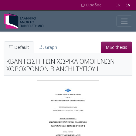
Skip to main content
Είσοδος
EN
EΛ
Default
Graph
MSc thesis
ΚΒΑΝΤΩΣΗ ΤΩΝ ΧΩΡΙΚΑ ΟΜΟΓΕΝΩΝ
ΧΩΡΟΧΡΟΝΩΝ BIANCHI ΤΥΠΟΥ Ι