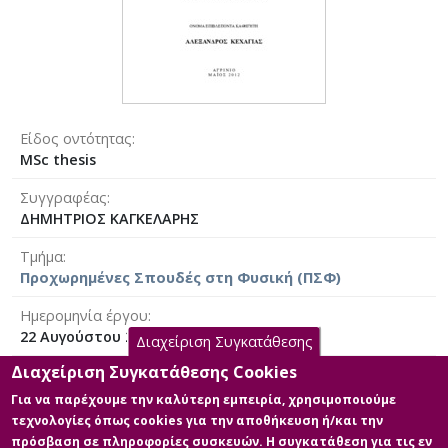
Είδος οντότητας
MSc thesis
Συγγραφέας
ΔΗΜΗΤΡΙΟΣ ΚΑΓΚΕΛΑΡΗΣ
Τμήμα
Προχωρημένες Σπουδές στη Φυσική (ΠΣΦ)
Ημερομηνία έργου
22 Αυγούστου 2012 [2012-08-22]
Διαχείριση Συγκατάθεσης
Διαχείριση Συγκατάθεσης Cookies
Γλώσσα του έργου
Ελληνικά
|
Αγγλικά
Για να παρέχουμε την καλύτερη εμπειρία, χρησιμοποιούμε
τεχνολογίες όπως cookies για την αποθήκευση ή/και την
Άδεια
πρόσβαση σε πληροφορίες συσκευών. Η συγκατάθεση για τις εν