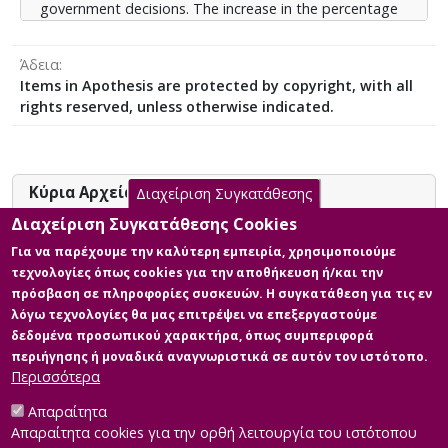
government decisions. The increase in the percentage
of opinion articles contributes to the pluralism of
information, however, the articles of analysis and
Άδεια
explanation are absent, with the result that the risk of
Items in Apothesis are protected by copyright, with all
fragmentary information of the Greek public remains.
rights reserved, unless otherwise indicated.
Government policy was not affected by the coverage
of the press but was strengthened through the
positive presentation of government moves.
Κύρια Αρχεία Διατριβής
Διαχείριση Συγκατάθεσης
Διαχείριση Συγκατάθεσης Cookies
«Ο ΡΟΛΟΣ ΤΩΝ Μ.Μ.Ε. ΣΤΗΝ
Για να παρέχουμε την καλύτερη εμπειρία, χρησιμοποιούμε
ΕΛΛΗΝΙΚΗ ΕΞΩΤΕΡΙΚΗ ΠΟΛΙΤΙΚΗ:
τεχνολογίες όπως cookies για την αποθήκευση ή/και την
H περίπτωση της Τουρκίας»
πρόσβαση σε πληροφορίες συσκευών. Η συγκατάθεση για τις εν
Περιγραφή: ΠΤΥΧΙΑΚΗ ΕΡΓΑΣΙΑ
λόγω τεχνολογίες θα μας επιτρέψει να επεξεργαστούμε
ΒΑΣΙΛΙΚΗ ΜΑΚΡΗ ΑΜ 505406
δεδομένα προσωπικού χαρακτήρα, όπως συμπεριφορά
(3).pdf (pdf)
περιήγησης ή μοναδικά αναγνωριστικά σε αυτόν τον ιστότοπο.
Πληροφορίες: Κυρίως Σώμα
Περισσότερα
Διπλωματικής
Μέγεθος: 1.4 MB
Απαραίτητα
Απαραίτητα cookies για την ορθή λειτουργία του ιστότοπου