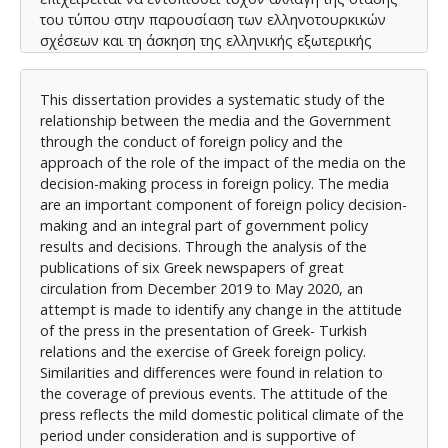
του τύπου στην παρουσίαση των ελληνοτουρκικών
σχέσεων και τη άσκηση της ελληνικής εξωτερικής
πολιτικής. Διαπιστώθηκαν ομοιότητες αλλά και
διαφορές σε σχέση με την κάλυψη προηγούμενων
This dissertation provides a systematic study of the
γεγονότων. Η στάση του τύπου αντανακλά το ήπιο
relationship between the media and the Government
εσωτερικό πολιτικό κλίμα της εξεταζόμενης περιόδου
through the conduct of foreign policy and the
και είναι υποστηρικτική των κυβερνητικών χειρισμών.
approach of the role of the impact of the media on the
Η αύξηση του ποσοστού των άρθρων άποψης
decision-making process in foreign policy. The media
συμβάλει στον πλουραλισμό της ενημέρωσης,
are an important component of foreign policy decision-
ωστόσο απουσιάζουν τα άρθρα ανάλυσης και
making and an integral part of government policy
επεξήγησης με αποτέλεσμα να παραμένει ο κίνδυνος
results and decisions. Through the analysis of the
αποσπασματική ενημέρωση της ελληνικής κοινής
publications of six Greek newspapers of great
γνώμης. Η κυβερνητική πολιτική δεν επηρεάσθηκε
circulation from December 2019 to May 2020, an
από την κάλυψη του τύπου αλλά ενισχύθηκε μέσα
attempt is made to identify any change in the attitude
από τη θετική παρουσίαση των κυβερνητικών
of the press in the presentation of Greek- Turkish
χειρισμών.
relations and the exercise of Greek foreign policy.
Similarities and differences were found in relation to
the coverage of previous events. The attitude of the
press reflects the mild domestic political climate of the
period under consideration and is supportive of