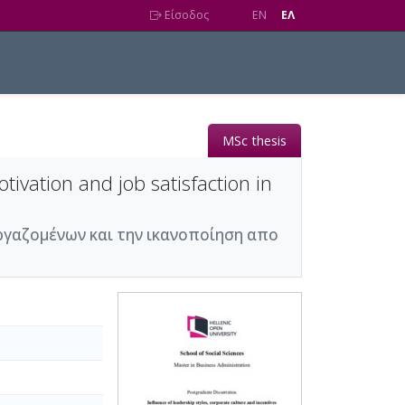
Είσοδος
EN
EΛ
MSc thesis
tivation and job satisfaction in
ργαζομένων και την ικανοποίηση απο