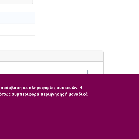
ην πρόσβαση σε πληροφορίες συσκευών. Η
, όπως συμπεριφορά περιήγησης ή μοναδικά
|
ητας
CMS Login
Απόσυρση Συγκατάθε