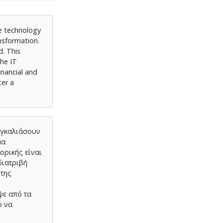
e technology
nsformation.
d. This
the IT
inancial and
ter a
 αγκαλιάσουν
μα
ορικής είναι
διατριβή
 της
ψε από τα
ό να