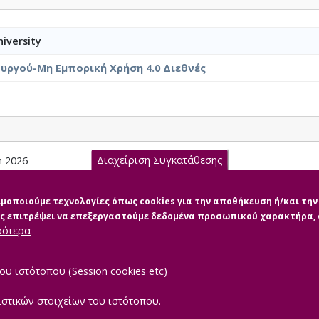
iversity
υργού-Μη Εμπορική Χρήση 4.0 Διεθνές
Διαχείριση Συγκατάθεσης
n 2026
 dissertation 2026.pdf (pdf)
σιμοποιούμε τεχνολογίες όπως cookies για την αποθήκευση ή/και τ
μας επιτρέψει να επεξεργαστούμε δεδομένα προσωπικού χαρακτήρα
σότερα
ου ιστότοπου (Session cookies etc)
ιστικών στοιχείων του ιστότοπου.
|
TEROPTICS
Powered by
ReasonableGraph.org
Δήλωση Προσβασιμότ