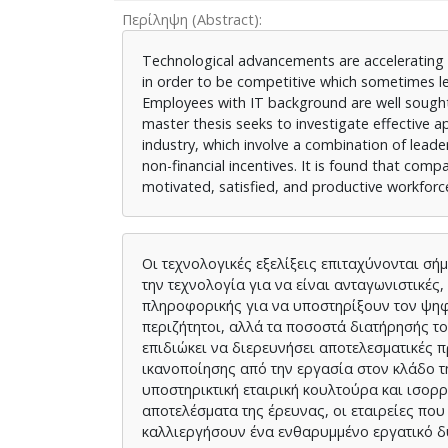
Περίληψη (Abstract)
Technological advancements are acceleratin
in order to be competitive which sometimes le
Employees with IT background are well sought 
master thesis seeks to investigate effective 
industry, which involve a combination of leade
non-financial incentives. It is found that comp
motivated, satisfied, and productive workforc
Οι τεχνολογικές εξελίξεις επιταχύνονται σ
την τεχνολογία για να είναι ανταγωνιστικές,
πληροφορικής για να υποστηρίξουν τον ψηφ
περιζήτητοι, αλλά τα ποσοστά διατήρησής το
επιδιώκει να διερευνήσει αποτελεσματικές π
ικανοποίησης από την εργασία στον κλάδο 
υποστηρικτική εταιρική κουλτούρα και ισο
αποτελέσματα της έρευνας, οι εταιρείες που
καλλιεργήσουν ένα ενθαρυμμένο εργατικό δ