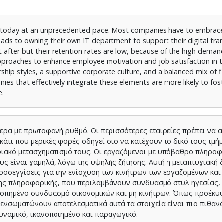
g today at an unprecedented pace. Most companies have to embrac
ads to owning their own IT department to support their digital tra
after but their retention rates are low, because of the high deman
approaches to enhance employee motivation and job satisfaction in 
rship styles, a supportive corporate culture, and a balanced mix of f
anies that effectively integrate these elements are more likely to fos
e.
ήμερα με πρωτοφανή ρυθμό. Οι περισσότερες εταιρείες πρέπει να
 κάτι που μερικές φορές οδηγεί στο να κατέχουν το δικό τους τμή
ιακό μετασχηματισμό τους. Οι εργαζόμενοι με υπόβαθρο πληροφ
υς είναι χαμηλά, λόγω της υψηλής ζήτησης. Αυτή η μεταπτυχιακή 
ροσεγγίσεις για την ενίσχυση των κινήτρων των εργαζομένων και
της πληροφορικής, που περιλαμβάνουν συνδυασμό στυλ ηγεσίας,
ρροπημένο συνδυασμό οικονομικών και μη κινήτρων. Όπως προέκυ
 ενσωματώνουν αποτελεσματικά αυτά τα στοιχεία είναι πιο πιθαν
υναμικό, ικανοποιημένο και παραγωγικό.