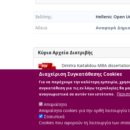
Εκδότης
Hellenic Open Un
Άδεια
Αναφορά Δημιο
Κύρια Αρχεία Διατριβής
Dimitra Kaitalidou-MBA dissertatio
Περιγραφή: Dimitra Kaitalidou-MBA
Διαχείριση Συγκατάθεσης Cookies
Μέγεθος: 1.2 MB
Για να παρέχουμε την καλύτερη εμπειρία, χρη
συγκατάθεση για τις εν λόγω τεχνολογίες θα 
Περισ
αναγνωριστικά σε αυτόν τον ιστότοπο.
Απαραίτητα
Απαραίτητα cookies για την ορθή λειτουργία τ
Στατιστικά
Cookies που αφορούν τη λειτουργία των στατ
Developed by
IN