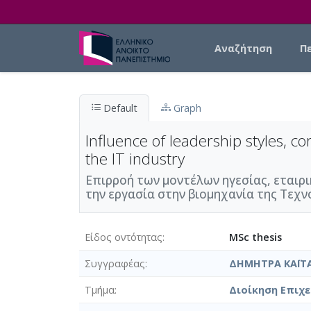
Skip to main content
Main navigation
Αναζήτηση
Π
Default
Graph
Influence of leadership styles, c
the IT industry
Επιρροή των μοντέλων ηγεσίας, εταιρ
την εργασία στην βιομηχανία της Τεχν
Είδος οντότητας
MSc thesis
Συγγραφέας
ΔΗΜΗΤΡΑ ΚΑΪΤ
Τμήμα
Διοίκηση Επιχε