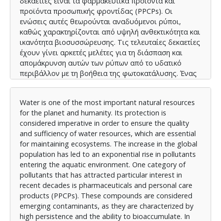
δεκαετίες είναι τα φαρμακευτικά προϊόντα και
προϊόντα προσωπικής φροντίδας (PPCPs). Οι
ενώσεις αυτές θεωρούνται αναδυόμενοι ρύποι,
καθώς χαρακτηρίζονται από υψηλή ανθεκτικότητα και
ικανότητα βιοσυσσώρευσης. Τις τελευταίες δεκαετίες
έχουν γίνει αρκετές μελέτες για τη διάσπαση και
απομάκρυνση αυτών των ρύπων από το υδατικό
περιβάλλον με τη βοήθεια της φωτοκατάλυσης. Ένας
από τους ευρέως χρησιμοποιούμενους καταλύτες
στη διάσπαση και απομάκρυνση PPCPs από το
Water is one of the most important natural resources
υδατικό περιβάλλον είναι το διοξείδιο του τιτανίου
for the planet and humanity. Its protection is
(TiO2), το οποίο παρουσιάζει υψηλή φωτοκαταλυτική
considered imperative in order to ensure the quality
δραστηριότητα, χημική σταθερότητα, μη τοξικότητα
and sufficiency of water resources, which are essential
και χαμηλό κόστος παραγωγής. Στην παρούσα
for maintaining ecosystems. The increase in the global
διπλωματική εργασία θα μελετηθεί η
population has led to an exponential rise in pollutants
αποτελεσματικότητα της φωτοκαταλυτικής
entering the aquatic environment. One category of
διεργασίας για την απομάκρυνση φαρμακευτικών
pollutants that has attracted particular interest in
ενώσεων από τα υδάτινα συστήματα με χρήση
recent decades is pharmaceuticals and personal care
διοξειδίου του τιτανίου (TiO2). Ειδικότερα, θα
products (PPCPs). These compounds are considered
διερευνηθούν παράγοντες όπως η επίδραση του pH,
emerging contaminants, as they are characterized by
η συγκέντρωση των διάφορων φαρμακευτικών
high persistence and the ability to bioaccumulate. In
ουσιών, η ποσότητα του καταλύτη, η συγκέντρωση