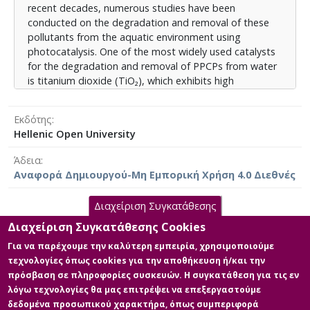
recent decades, numerous studies have been
των μητρικών διαλυμάτων, η ένταση και ο τύπος της
conducted on the degradation and removal of these
ακτινοβολίας που χρησιμοποιείται. Τα αποτελέσματα
pollutants from the aquatic environment using
δείχνουν ότι η φωτοκατάλυση με TiO2 παρουσιάζει
photocatalysis. One of the most widely used catalysts
υψηλή αποτελεσματικότητα στην αποικοδόμηση
for the degradation and removal of PPCPs from water
φαρμακευτικών ρύπων από τα υδάτινα σώματα.
is titanium dioxide (TiO₂), which exhibits high
Ωστόσο, αναδεικνύεται η ανάγκη περαιτέρω
photocatalytic activity, chemical stability, non-toxicity,
βελτιστοποίησης της διεργασίας, με στόχο την
and low production cost. In the present thesis, the
ανάπτυξη πιο αποδοτικών και βιώσιμων μορφών του
Εκδότης
effectiveness of the photocatalytic process for the
TiO2, ιδίως όσον αφορά τον σχηματισμό και τη
Hellenic Open University
removal of pharmaceutical compounds from aquatic
διαχείριση των ενδιάμεσων παραπροϊόντων που
systems using titanium dioxide (TiO₂) will be studied. In
προκύπτουν κατά τη φωτοκαταλυτική αποικοδόμηση.
Άδεια
particular, factors such as the effect of pH, the
Αναφορά Δημιουργού-Μη Εμπορική Χρήση 4.0 Διεθνές
concentration of various pharmaceutical substances,
the amount of catalyst, the concentration of stock
Διαχείριση Συγκατάθεσης
solutions, and the intensity and type of radiation used
will be investigated. The results show that
Διαχείριση Συγκατάθεσης Cookies
Κύρια Αρχεία Διατριβής
photocatalysis with TiO₂ demonstrates high efficiency
Για να παρέχουμε την καλύτερη εμπειρία, χρησιμοποιούμε
in the degradation of pharmaceutical pollutants in
τεχνολογίες όπως cookies για την αποθήκευση ή/και την
Διπλωματική
water bodies. However, the need for further
πρόσβαση σε πληροφορίες συσκευών. Η συγκατάθεση για τις εν
εργασία-160775_Γιαννάκη
optimization of the process is highlighted, with the aim
λόγω τεχνολογίες θα μας επιτρέψει να επεξεργαστούμε
Παναγιώτα_2026
of developing more efficient and sustainable forms of
δεδομένα προσωπικού χαρακτήρα, όπως συμπεριφορά
Περιγραφή: Διπλωματική