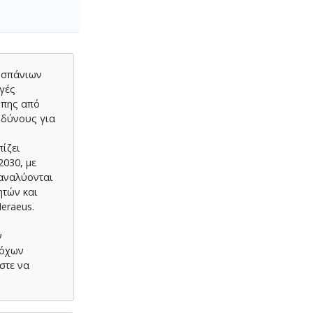
ν σπάνιων
ηγές
ώπης από
νδύνους για
πίζει
030, με
 αναλύονται
ητών και
eraeus.
ν
τόχων
στε να