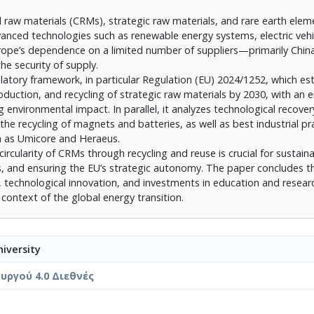
 raw materials (CRMs), strategic raw materials, and rare earth elemen
anced technologies such as renewable energy systems, electric vehi
urope’s dependence on a limited number of suppliers—primarily Ch
the security of supply.
atory framework, in particular Regulation (EU) 2024/1252, which es
oduction, and recycling of strategic raw materials by 2030, with an
 environmental impact. In parallel, it analyzes technological recov
he recycling of magnets and batteries, as well as best industrial pr
h as Umicore and Heraeus.
ircularity of CRMs through recycling and reuse is crucial for sustain
 and ensuring the EU’s strategic autonomy. The paper concludes th
, technological innovation, and investments in education and researc
ontext of the global energy transition.
iversity
ργού 4.0 Διεθνές