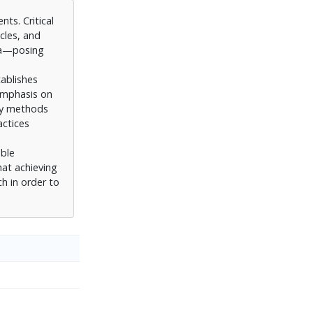
ts. Critical
cles, and
ina—posing
tablishes
 emphasis on
ery methods
actices
able
at achieving
h in order to