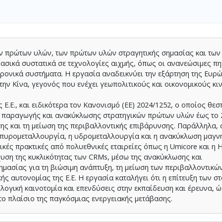
μων πρώτων υλών, των πρώτων υλών στραγητικής σημασίας και τω
βασικά συστατικά σε τεχνολογίες αιχμής, όπως οι ανανεώσιμες π
κτρονικά συστήματα. Η εργασία αναδεικνύει την εξάρτηση της Ευρ
ην Κίνα, γεγονός που ενέχει γεωπολιτικούς και οικονομικούς κι
 Ε.Ε., και ειδικότερα τον Κανονισμό (ΕΕ) 2024/1252, ο οποίος θεσ
, παραγωγής και ανακύκλωσης στρατηγικών πρώτων υλών έως το 2
ης και τη μείωση της περιβαλλοντικής επιβάρυνσης. Παράλληλα,
η πυρομεταλλουργία, η υδρομεταλλουργία και η ανακύκλωση μαγν
ικές πρακτικές από πολυεθνικές εταιρείες όπως η Umicore και η H
υση της κυκλικότητας των CRMs, μέσω της ανακύκλωσης και
ημασίας για τη βιώσιμη ανάπτυξη, τη μείωση των περιβαλλοντικώ
ής αυτονομίας της Ε.Ε. Η εργασία καταλήγει ότι η επίτευξη των σ
λογική καινοτομία και επενδύσεις στην εκπαίδευση και έρευνα, ώ
το πλαίσιο της παγκόσμιας ενεργειακής μετάβασης.