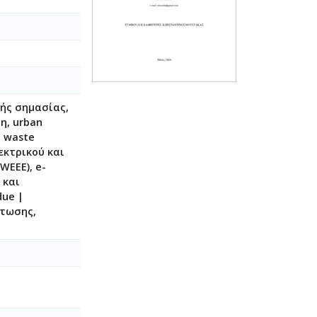
κής σημασίας,
ξη, urban
, waste
εκτρικού και
WEEE), e-
 και
due |
άτωσης,