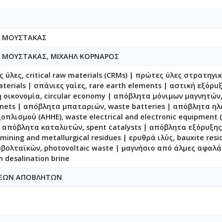
 ΜΟΥΣΤΑΚΑΣ
 ΜΟΥΣΤΑΚΑΣ, ΜΙΧΑΗΛ ΚΟΡΝΑΡΟΣ
 ύλες, critical raw materials (CRMs) | πρώτες ύλες στρατηγι
aterials | σπάνιες γαίες, rare earth elements | αστική εξόρυ
ή οικονομία, circular economy | απόβλητα μόνιμων μαγνητών
ets | απόβλητα μπαταριών, waste batteries | απόβλητα ηλ
οπλισμού (ΑΗΗΕ), waste electrical and electronic equipment (
| απόβλητα καταλυτών, spent catalysts | απόβλητα εξόρυξης
mining and metallurgical residues | ερυθρά ιλύς, bauxite resi
ολταϊκών, photovoltaic waste | μαγνήσιο από άλμες αφαλ
desalination brine
ΕΡΕΩΝ ΑΠΟΒΛΗΤΩΝ