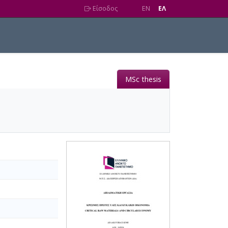
Είσοδος
EN
EΛ
MSc thesis