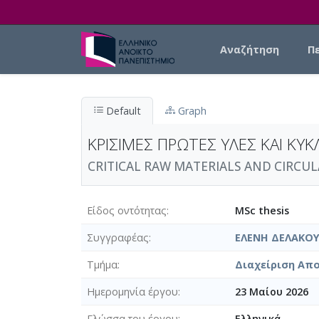
Skip to main content
Main navigation
Αναζήτηση
Π
Default
Graph
ΚΡΙΣΙΜΕΣ ΠΡΩΤΕΣ ΥΛΕΣ ΚΑΙ ΚΥ
CRITICAL RAW MATERIALS AND CIRCUL
Είδος οντότητας
MSc thesis
Συγγραφέας
ΕΛΕΝΗ ΔΕΛΑΚΟΥ
Τμήμα
Διαχείριση Απο
Ημερομηνία έργου
23 Μαίου 2026
Γλώσσα του έργου
Ελληνικά