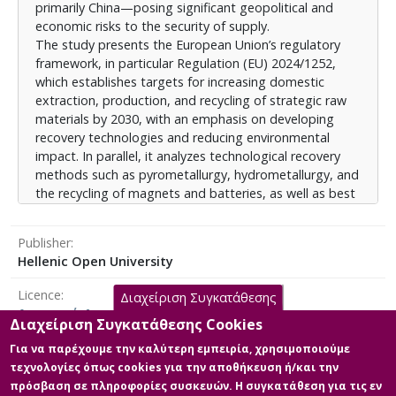
primarily China—posing significant geopolitical and
στρατηγικής αυτονομίας της Ε.Ε. Η εργασία καταλήγει
economic risks to the security of supply.
ότι η επίτευξη των στόχων προϋποθέτει
The study presents the European Union’s regulatory
συντονισμένες πολιτικές, τεχνολογική καινοτομία και
framework, in particular Regulation (EU) 2024/1252,
επενδύσεις στην εκπαίδευση και έρευνα, ώστε να
which establishes targets for increasing domestic
ενισχυθεί η ευρωπαϊκή ανταγωνιστικότητα στο
extraction, production, and recycling of strategic raw
πλαίσιο της παγκόσμιας ενεργειακής μετάβασης.
materials by 2030, with an emphasis on developing
recovery technologies and reducing environmental
impact. In parallel, it analyzes technological recovery
methods such as pyrometallurgy, hydrometallurgy, and
the recycling of magnets and batteries, as well as best
industrial practices implemented by multinational
companies such as Umicore and Heraeus.
Publisher
The findings underline that strengthening the circularity
Hellenic Open University
of CRMs through recycling and reuse is crucial for
sustainable development, reducing environmental
Licence
Διαχείριση Συγκατάθεσης
impacts, and ensuring the EU’s strategic autonomy.
Αναφορά Δημιουργού 4.0 Διεθνές
The paper concludes that achieving these objectives
Διαχείριση Συγκατάθεσης Cookies
requires coordinated policies, technological innovation,
Για να παρέχουμε την καλύτερη εμπειρία, χρησιμοποιούμε
and investments in education and research in order to
τεχνολογίες όπως cookies για την αποθήκευση ή/και την
enhance European competitiveness within the context
πρόσβαση σε πληροφορίες συσκευών. Η συγκατάθεση για τις εν
Main Files