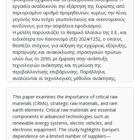
εργασία αναδεικνύει την εξάρτηση της Ευρώπης από
περιορισμένο αριθμό προμηθευτών, κυρίως την Κίνα,
γεγονός που ενέχει γεωπολιτικούς και οικονομικούς
κινδύνους για την ασφάλεια εφοδιασμού.
Η μελέτη παρουσιάζει το θεσμικό πλαίσιο της Ε.Ε., και
ειδικότερα τον Κανονισμό (ΕΕ) 2024/1252, ο οποίος
θεσπίζει στόχους για αύξηση της εγχώριας εξόρυξης,
παραγωγής και ανακύκλωσης στρατηγικών πρώτων
υλών έως το 2030, με έμφαση στην ανάπτυξη
τεχνολογιών ανάκτησης και τη μείωση της
περιβαλλοντικής επιβάρυνσης. Παράλληλα,
αναλύονται οι τεχνολογικές μέθοδοι ανάκτησης,
όπως η πυρομεταλλουργία, η υδρομεταλλουργία και
η ανακύκλωση μαγνητών και μπαταριών, καθώς και οι
This paper examines the importance of critical raw
βέλτιστες βιομηχανικές πρακτικές από πολυεθνικές
materials (CRMs), strategic raw materials, and rare
εταιρείες όπως η Umicore και η Heraeus.
earth elements. Critical raw materials are essential
Τα αποτελέσματα υπογραμμίζουν ότι η ενίσχυση της
components in advanced technologies such as
κυκλικότητας των CRMs, μέσω της ανακύκλωσης και
renewable energy systems, electric vehicles, and
επαναχρησιμοποίησης, είναι καθοριστικής σημασίας
electronic equipment. The study highlights Europe’s
για τη βιώσιμη ανάπτυξη, τη μείωση των
dependence on a limited number of suppliers—
περιβαλλοντικών επιπτώσεων και τη διασφάλιση της