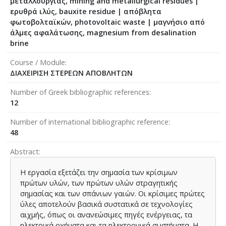
μεταλλουργίας, mining and metallurgical residues |
ερυθρά ιλύς, bauxite residue | απόβλητα
φωτοβολταϊκών, photovoltaic waste | μαγνήσιο από
άλμες αφαλάτωσης, magnesium from desalination
brine
Course / Module
ΔΙΑΧΕΙΡΙΣΗ ΣΤΕΡΕΩΝ ΑΠΟΒΛΗΤΩΝ
Number of Greek bibliographic references
12
Number of international bibliographic reference
48
Abstract
Η εργασία εξετάζει την σημασία των κρίσιμων
πρώτων υλών, των πρώτων υλών στραγητικής
σημασίας και των σπάνιων γαιών. Οι κρίσιμες πρώτες
ύλες αποτελούν βασικά συστατικά σε τεχνολογίες
αιχμής, όπως οι ανανεώσιμες πηγές ενέργειας, τα
ηλεκτρικά οχήματα και τα ηλεκτρονικά συστήματα. Η