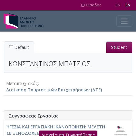
Skip to main content
Είσοδος
EN
EΛ
Default
Student
ΚΩΝΣΤΑΝΤΙΝΟΣ ΜΠΑΤΖΙΟΣ
Μεταπτυχιακός
Διοίκηση Τουριστικών Επιχειρήσεων (ΔΤΕ)
Συγγραφέας Εργασίας
ΗΓΕΣΙΑ ΚΑΙ ΕΡΓΑΣΙΑΚΗ ΙΚΑΝΟΠΟΙΗΣΗ: ΜΕΛΕΤΗ
ΣΕ ΞΕΝΟΔΟΧΕΙΑΚΕΣ ΕΠΙΧΕΙΡΗΣΕΙΣ ΣΤΗΝ
Διαχείριση Συγκατάθεσης