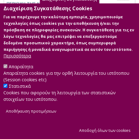
ΠΕΡΙΟΧΗ ΤΗΣ ΚΟΜΟΤΗΝΗΣ
Διαχείριση Συγκατάθεσης Cookies
Για να παρέχουμε την καλύτερη εμπειρία, χρησιμοποιούμε
τεχνολογίες όπως cookies για την αποθήκευση ή/και την
πρόσβαση σε πληροφορίες συσκευών. Η συγκατάθεση για τις εν
λόγω τεχνολογίες θα μας επιτρέψει να επεξεργαστούμε
δεδομένα προσωπικού χαρακτήρα, όπως συμπεριφορά
περιήγησης ή μοναδικά αναγνωριστικά σε αυτόν τον ιστότοπο.
Περισσότερα
Απαραίτητα
Απαραίτητα cookies για την ορθή λειτουργία του ιστότοπου
(Session cookies etc)
Στατιστικά
Cookies που αφορούν τη λειτουργία των στατιστικών
στοιχείων του ιστότοπου.
Αποθήκευση προτιμήσεων
|
Developed by
INTEROPTICS
Powered by
ReasonableGraph.org
|
Δήλωση Προσβασιμότητας
CMS Login
Α
Αποδοχή όλων των cookies